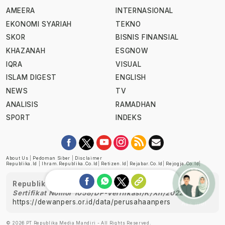
AMEERA
INTERNASIONAL
EKONOMI SYARIAH
TEKNO
SKOR
BISNIS FINANSIAL
KHAZANAH
ESGNOW
IQRA
VISUAL
ISLAM DIGEST
ENGLISH
NEWS
TV
ANALISIS
RAMADHAN
SPORT
INDEKS
About Us
|
Pedoman Siber
|
Disclaimer
Republika.id
|
Ihram.republika.co.id
|
Retizen.id
|
Rejabar.co.id
|
Rejogja.co.id
|
Republika telah diverifikasi oleh Dewan Pers
Sertifikat Nomor 1058/DP-Verifikasi/K/XII/2022
https://dewanpers.or.id/data/perusahaanpers
Ask me!
© 2026 PT Republika Media Mandiri - All Rights Reserved.