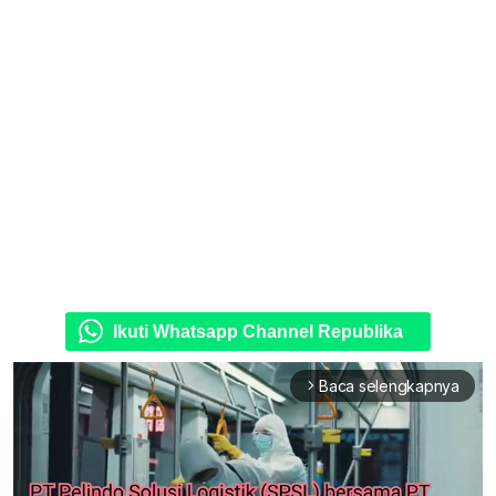
Ikuti Whatsapp Channel Republika
Baca selengkapnya
arrow_forward_ios