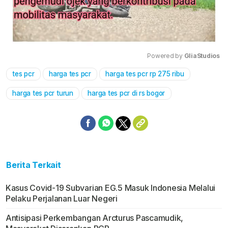
Powered by 
GliaStudios
tes pcr
harga tes pcr
harga tes pcr rp 275 ribu
Mute
harga tes pcr turun
harga tes pcr di rs bogor
Berita Terkait
Kasus Covid-19 Subvarian EG.5 Masuk Indonesia Melalui
Pelaku Perjalanan Luar Negeri
Antisipasi Perkembangan Arcturus Pascamudik,