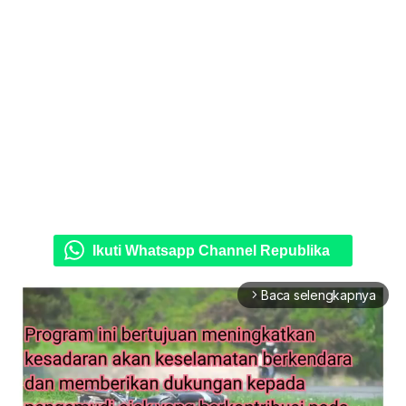
Ikuti Whatsapp Channel Republika
Baca selengkapnya
arrow_forward_ios