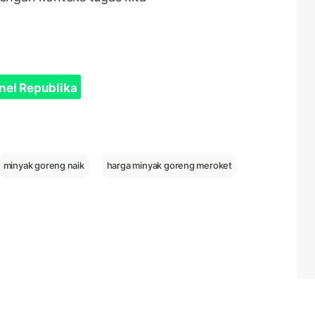
nel Republika
minyak goreng naik
harga minyak goreng meroket