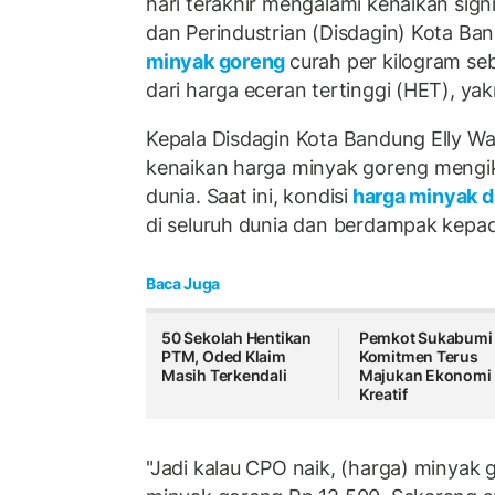
hari terakhir mengalami kenaikan sign
dan Perindustrian (Disdagin) Kota B
minyak goreng
curah per kilogram seb
dari harga eceran tertinggi (HET), yak
Kepala Disdagin Kota Bandung Elly W
kenaikan harga minyak goreng mengi
dunia. Saat ini, kondisi
harga minyak 
di seluruh dunia dan berdampak kepad
Baca Juga
50 Sekolah Hentikan
Pemkot Sukabumi
PTM, Oded Klaim
Komitmen Terus
Masih Terkendali
Majukan Ekonomi
Kreatif
"Jadi kalau CPO naik, (harga) minyak