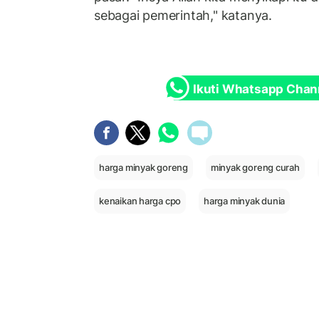
sebagai pemerintah," katanya.
Ikuti Whatsapp Chan
harga minyak goreng
minyak goreng curah
kenaikan harga cpo
harga minyak dunia