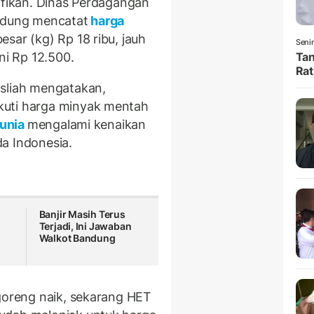
ifikan. Dinas Perdagangan
andung mencatat
harga
esar (kg) Rp 18 ribu, jauh
Senin
Tan
ni Rp 12.500.
Rat
asliah mengatakan,
kuti harga minyak mentah
dunia
mengalami kenaikan
a Indonesia.
Banjir Masih Terus
Terjadi, Ini Jawaban
Walkot Bandung
 goreng naik, sekarang HET