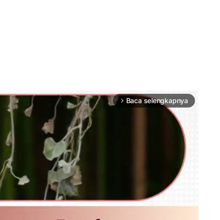
Baca selengkapnya
arrow_forward_ios