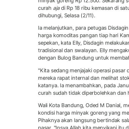
minyak goreng Rp 12.500. Sekarang s
curah
aja
di Rp 18 ribu kemasan di satu 
dihubungi, Selasa (2/11).
Ia melanjutkan, para petugas Disdagi
harga komoditas pangan tiap hari Kami
sepekan, kata Elly, Disdagin melakuka
tradisional dan swalayan. Elly menga
dengan Bulog Bandung untuk membahas
"Kita sedang menjajaki operasi pasar d
mereka rapat internal dan melihat st
katanya. Ia menambahkan, pada Janu
curah sudah tidak diperbolehkan dan
Wali Kota Bandung, Oded M Danial, 
kondisi harga minyak goreng yang me
Pihaknya akan langsung bertindak sa
pasar. "Insya Allah kita menyikapi itu