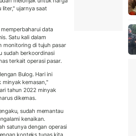
udah melonjak untuk harga
liter," ujarnya saat
n memperbaharui data
s. Satu kali dalam
n monitoring di tujuh pasar
ku sudah berkoordinasi
 terkait operasi pasar.
engan Bulog. Hari ini
ok minyak kemasan,"
ari tahun 2022 minyak
 harus dikemas.
mengaku, sudah memantau
ngalami kenaikan.
lah satunya dengan operasi
 dengan konteks tugas kita