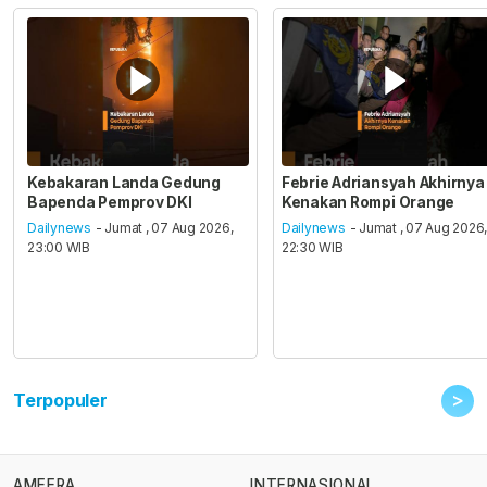
Kebakaran Landa Gedung
Febrie Adriansyah Akhirnya
Bapenda Pemprov DKI
Kenakan Rompi Orange
Dailynews
- Jumat , 07 Aug 2026,
Dailynews
- Jumat , 07 Aug 2026
23:00 WIB
22:30 WIB
>
Terpopuler
AMEERA
INTERNASIONAL