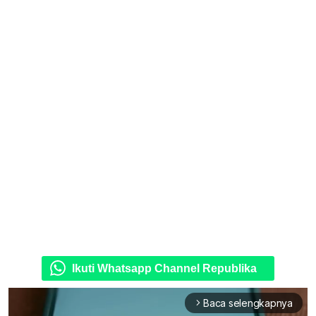
Ikuti Whatsapp Channel Republika
Baca selengkapnya
arrow_forward_ios