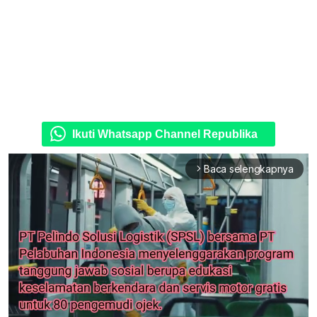
Ikuti Whatsapp Channel Republika
Baca selengkapnya
arrow_forward_ios