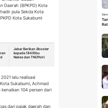
an Daerah (BPKPD) Kota
 hadir pula Sekda Kota
Senin
BPKPD Kota Sukabumi
Tan
Rat
Jabar Berikan
Booster
oran
kepada 184 Ribu
nd
Nakes dan TNI/Polri
 2021 lalu realisasi
ali Kota Sukabumi, Achmad
kenaikan 104 persen dari
epas dari pajak daerah dan