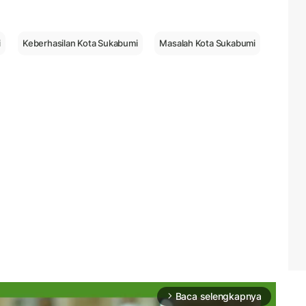
i
Keberhasilan Kota Sukabumi
Masalah Kota Sukabumi
Baca selengkapnya
arrow_forward_ios