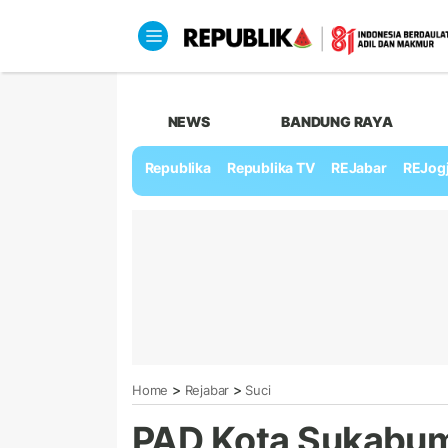
NEWS
BANDUNG RAYA
Republika
Republika TV
REJabar
REJog
>
>
Home
Rejabar
Suci
PAD Kota Sukabum