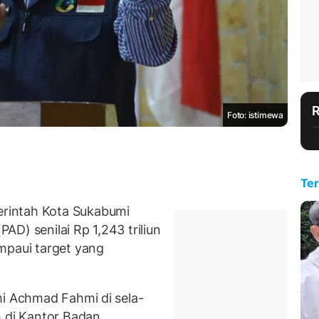
Foto: istimewa
Ter
rintah Kota Sukabumi
D) senilai Rp 1,243 triliun
mpaui target yang
mi Achmad Fahmi di sela-
h di Kantor Badan