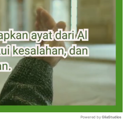
Powered by 
GliaStudios
Mute