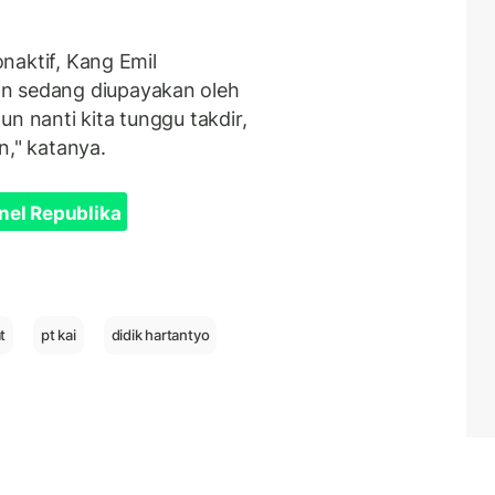
onaktif, Kang Emil
n sedang diupayakan oleh
n nanti kita tunggu takdir,
n," katanya.
nel Republika
t
pt kai
didik hartantyo