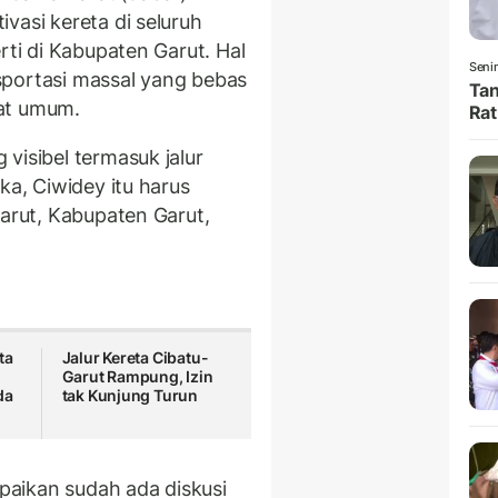
vasi kereta di seluruh
rti di Kabupaten Garut. Hal
Senin
sportasi massal yang bebas
Tan
at umum.
Rat
visibel termasuk jalur
ka, Ciwidey itu harus
Garut, Kabupaten Garut,
ta
Jalur Kereta Cibatu-
Garut Rampung, Izin
da
tak Kunjung Turun
aikan sudah ada diskusi