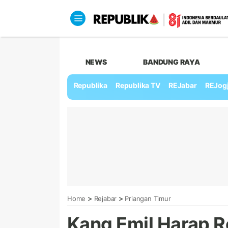
NEWS
BANDUNG RAYA
Republika
Republika TV
REJabar
REJog
>
>
Home
Rejabar
Priangan Timur
Kang Emil Harap Re