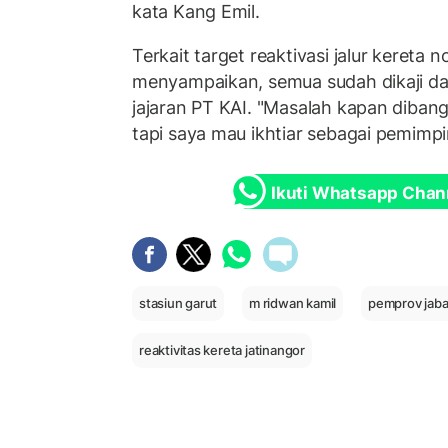
kata Kang Emil.
Terkait target reaktivasi jalur kereta n
menyampaikan, semua sudah dikaji da
jajaran PT KAI. "Masalah kapan dibangu
tapi saya mau ikhtiar sebagai pemimpi
Ikuti Whatsapp Chan
stasiun garut
m ridwan kamil
pemprov jaba
reaktivitas kereta jatinangor