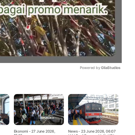
Powered by 
GliaStudios
Mute
Ekonomi
- 27 June 2026,
News
- 23 June 2026, 06:07