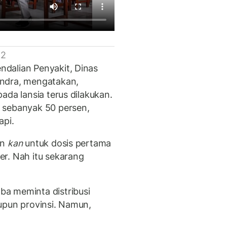
 2
dalian Penyakit, Dinas
endra, mengatakan,
ada lansia terus dilakukan.
 sebanyak 50 persen,
api.
in
kan
untuk dosis pertama
r. Nah itu sekarang
a meminta distribusi
upun provinsi. Namun,