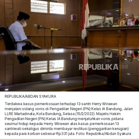
REPUBLIKA/ABDAN SYAKURA
Terdakwa kasus pemerkosaan terhadap 13 santri Herry Wirawan
menjalani sidang vonis di Pengadilan Negeri (PN) Kelas IA Bandung, Jalan
LLRE Martadinata, Kota Bandung, Selasa (15/2/2022). Majelis Hakim
Pengadilan Negeri (PN) Kelas IA Bandung menjatuhkan vonis pidana
seumur hidup kepada Herry Wirawan atas kasus pemerkosaan 13
santriwati sekaligus diminta membayar restitusi (penggantian kerugian)
kepada para korban sebesar Rp331 juta. Foto: Republika/Abdan Syakura