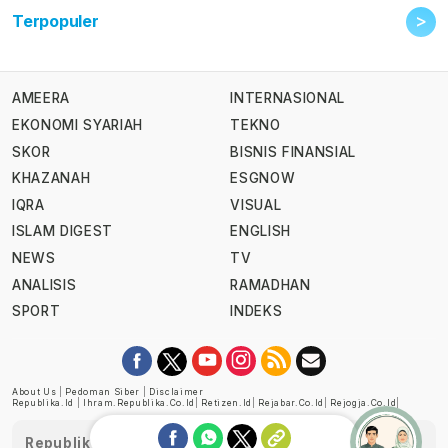
>
Terpopuler
AMEERA
INTERNASIONAL
EKONOMI SYARIAH
TEKNO
SKOR
BISNIS FINANSIAL
KHAZANAH
ESGNOW
IQRA
VISUAL
ISLAM DIGEST
ENGLISH
NEWS
TV
ANALISIS
RAMADHAN
SPORT
INDEKS
About Us
|
Pedoman Siber
|
Disclaimer
Republika.id
|
Ihram.republika.co.id
|
Retizen.id
|
Rejabar.co.id
|
Rejogja.co.id
|
Republika telah diverifikasi oleh Dewan Pers