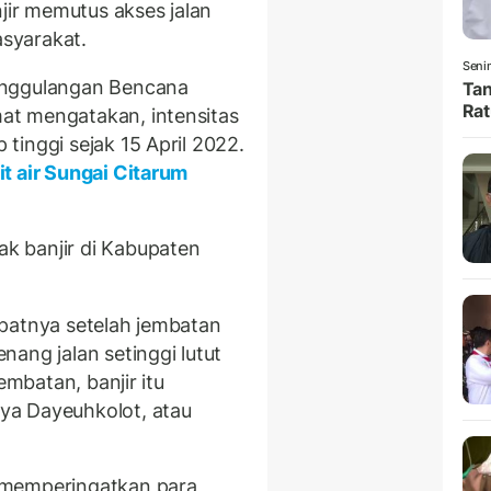
ir memutus akses jalan
syarakat.
Senin
anggulangan Bencana
Tan
Rat
at mengatakan, intensitas
tinggi sejak 15 April 2022.
t air Sungai Citarum
k banjir di Kabupaten
patnya setelah jembatan
ang jalan setinggi lutut
embatan, banjir itu
ya Dayeuhkolot, atau
 memperingatkan para