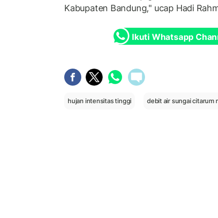
Kabupaten Bandung," ucap Hadi Rahm
Ikuti Whatsapp Chan
hujan intensitas tinggi
debit air sungai citarum