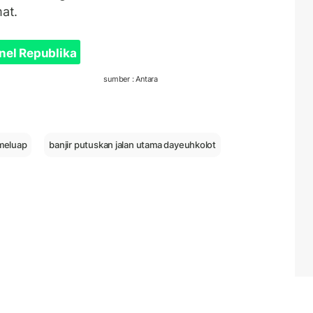
at.
nel Republika
sumber : Antara
 meluap
banjir putuskan jalan utama dayeuhkolot