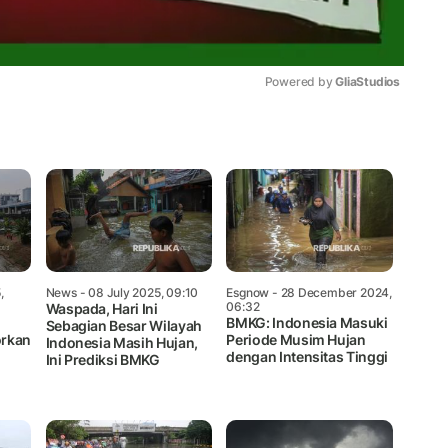
Powered by 
GliaStudios
Mute
,
News
- 08 July 2025, 09:10
Esgnow
- 28 December 2024,
06:32
Waspada, Hari Ini
BMKG: Indonesia Masuki
Sebagian Besar Wilayah
orkan
Periode Musim Hujan
Indonesia Masih Hujan,
dengan Intensitas Tinggi
Ini Prediksi BMKG