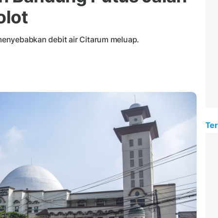
olot
g menyebabkan debit air Citarum meluap.
Ter