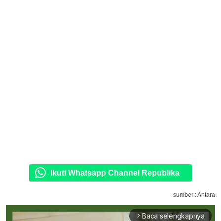
Ikuti Whatsapp Channel Republika
sumber : Antara
Baca selengkapnya
arrow_forward_ios