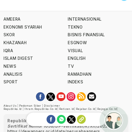
AMEERA
INTERNASIONAL
EKONOMI SYARIAH
TEKNO
SKOR
BISNIS FINANSIAL
KHAZANAH
ESGNOW
IQRA
VISUAL
ISLAM DIGEST
ENGLISH
NEWS
TV
ANALISIS
RAMADHAN
SPORT
INDEKS
About Us
|
Pedoman Siber
|
Disclaimer
Republika.id
|
Ihram.republika.co.id
|
Retizen.id
|
Rejabar.co.id
|
Rejogja.co.id
|
Republika telah diverifikasi oleh Dewan Pers
Sertifikat Nomor 1058/DP-Verifikasi/K/XII/2022
https://dewanpers.or.id/data/perusahaanpers