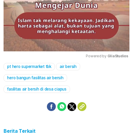
Powered by 
GliaStudios
pt hero supermarket tbk
air bersih
Mute
hero bangun fasilitas air bersih
fasilitas air bersih di desa ciapus
Berita Terkait