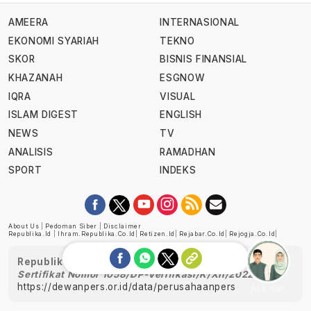
AMEERA
INTERNASIONAL
EKONOMI SYARIAH
TEKNO
SKOR
BISNIS FINANSIAL
KHAZANAH
ESGNOW
IQRA
VISUAL
ISLAM DIGEST
ENGLISH
NEWS
TV
ANALISIS
RAMADHAN
SPORT
INDEKS
About Us
|
Pedoman Siber
|
Disclaimer
Republika.id
|
Ihram.republika.co.id
|
Retizen.id
|
Rejabar.co.id
|
Rejogja.co.id
|
Republika telah diverifikasi oleh Dewan Pers
Sertifikat Nomor 1058/DP-Verifikasi/K/XII/2022
https://dewanpers.or.id/data/perusahaanpers
Ask me!