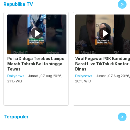
>
Republika TV
Polisi Diduga Terobos Lampu
Viral Pegawai P3K Bandung
Merah Tabrak Balita hingga
Barat Live TikTok di Kantor
Tewas
Dinas
Dailynews
- Jumat , 07 Aug 2026,
Dailynews
- Jumat , 07 Aug 2026
21:15 WIB
20:15 WIB
>
Terpopuler