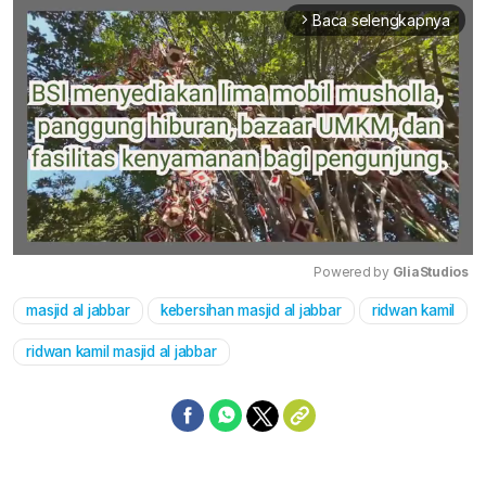
Baca selengkapnya
arrow_forward_ios
Powered by 
GliaStudios
masjid al jabbar
kebersihan masjid al jabbar
ridwan kamil
Mute
ridwan kamil masjid al jabbar