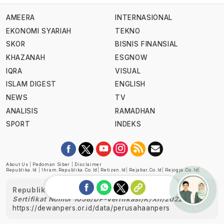
AMEERA
INTERNASIONAL
EKONOMI SYARIAH
TEKNO
SKOR
BISNIS FINANSIAL
KHAZANAH
ESGNOW
IQRA
VISUAL
ISLAM DIGEST
ENGLISH
NEWS
TV
ANALISIS
RAMADHAN
SPORT
INDEKS
About Us
|
Pedoman Siber
|
Disclaimer
Republika.id
|
Ihram.republika.co.id
|
Retizen.id
|
Rejabar.co.id
|
Rejogja.co.id
|
Republika telah diverifikasi oleh Dewan Pers
Sertifikat Nomor 1058/DP-Verifikasi/K/XII/2022
https://dewanpers.or.id/data/perusahaanpers
Ask me!