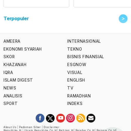
>
Terpopuler
AMEERA
INTERNASIONAL
EKONOMI SYARIAH
TEKNO
SKOR
BISNIS FINANSIAL
KHAZANAH
ESGNOW
IQRA
VISUAL
ISLAM DIGEST
ENGLISH
NEWS
TV
ANALISIS
RAMADHAN
SPORT
INDEKS
About Us
|
Pedoman Siber
|
Disclaimer
Republika.id
|
Ihram.republika.co.id
|
Retizen.id
|
Rejabar.co.id
|
Rejogja.co.id
|