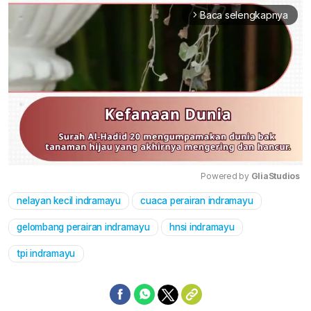
Baca selengkapnya
arrow_forward_ios
Powered by 
GliaStudios
nelayan kecil indramayu
cuaca perairan indramayu
Mute
gelombang perairan indramayu
hnsi indramayu
tpi indramayu