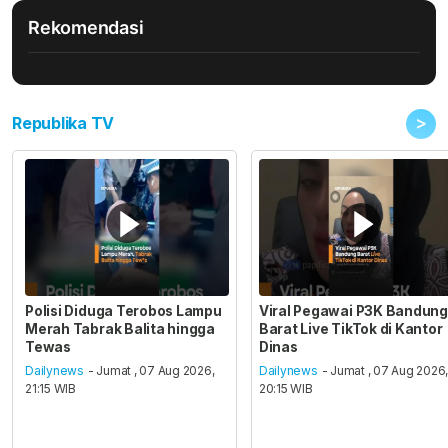
Rekomendasi
>
Republika TV
Polisi Diduga Terobos Lampu
Viral Pegawai P3K Bandung
Merah Tabrak Balita hingga
Barat Live TikTok di Kantor
Tewas
Dinas
Dailynews
- Jumat , 07 Aug 2026,
Dailynews
- Jumat , 07 Aug 2026
21:15 WIB
20:15 WIB