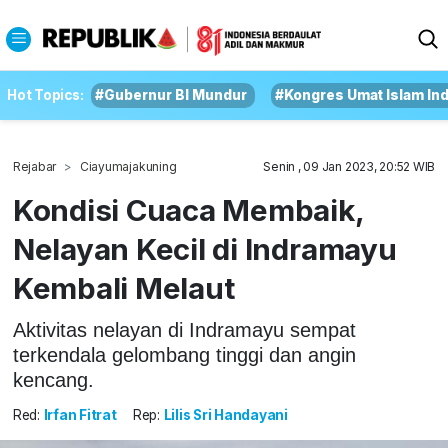
Hot Topics:
#Gubernur BI Mundur
#Kongres Umat Islam In
Rejabar
Ciayumajakuning
Senin , 09 Jan 2023, 20:52 WIB
Kondisi Cuaca Membaik,
Nelayan Kecil di Indramayu
Kembali Melaut
Aktivitas nelayan di Indramayu sempat
terkendala gelombang tinggi dan angin
kencang.
Red:
Irfan Fitrat
Rep:
Lilis Sri Handayani