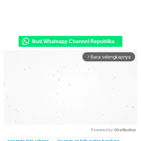
Ikuti Whatsapp Channel Republika
Baca selengkapnya
arrow_forward_ios
Powered by 
GliaStudios