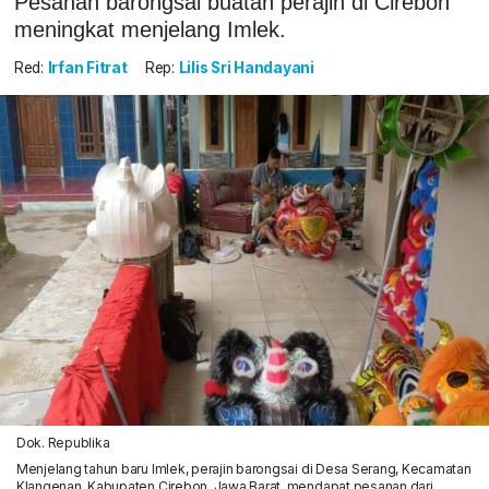
Pesanan barongsai buatan perajin di Cirebon
meningkat menjelang Imlek.
Red:
Irfan Fitrat
Rep:
Lilis Sri Handayani
Dok. Republika
Menjelang tahun baru Imlek, perajin barongsai di Desa Serang, Kecamatan
Klangenan, Kabupaten Cirebon, Jawa Barat, mendapat pesanan dari