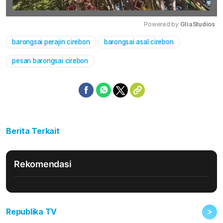
Powered by 
GliaStudios
barongsai perajin cirebon
barongsai asal cirebon
Mute
pesan barongsai cirebon
Berita Terkait
Rekomendasi
>
Republika TV