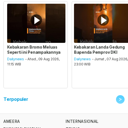
Kebakaran Bromo Meluas
Kebakaran Landa Gedung
Seperti ini Penampakannya
Bapenda Pemprov DKI
Dailynews
- Ahad , 09 Aug 2026,
Dailynews
- Jumat , 07 Aug 2026
11:15 WIB
23:00 WIB
>
Terpopuler
AMEERA
INTERNASIONAL