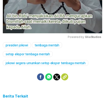
Powered by 
GliaStudios
presiden jokowi
tembaga mentah
Mute
setop ekspor tembaga mentah
jokowi segera umumkan setop ekspor tembaga mentah
Berita Terkait