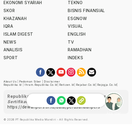
EKONOMI SYARIAH
TEKNO
SKOR
BISNIS FINANSIAL
KHAZANAH
ESGNOW
IQRA
VISUAL
ISLAM DIGEST
ENGLISH
NEWS
TV
ANALISIS
RAMADHAN
SPORT
INDEKS
About Us
|
Pedoman Siber
|
Disclaimer
Republika.id
|
Ihram.republika.co.id
|
Retizen.id
|
Rejabar.co.id
|
Rejogja.co.id
|
Republika telah diverifikasi oleh Dewan Pers
Sertifikat Nomor 1058/DP-Verifikasi/K/XII/2022
https://dewanpers.or.id/data/perusahaanpers
Ask me!
© 2026 PT Republika Media Mandiri - All Rights Reserved.