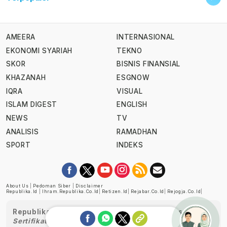
AMEERA
INTERNASIONAL
EKONOMI SYARIAH
TEKNO
SKOR
BISNIS FINANSIAL
KHAZANAH
ESGNOW
IQRA
VISUAL
ISLAM DIGEST
ENGLISH
NEWS
TV
ANALISIS
RAMADHAN
SPORT
INDEKS
About Us
|
Pedoman Siber
|
Disclaimer
Republika.id
|
Ihram.republika.co.id
|
Retizen.id
|
Rejabar.co.id
|
Rejogja.co.id
|
Republika telah diverifikasi oleh Dewan Pers
Sertifikat Nomor 1058/DP-Verifikasi/K/XII/2022