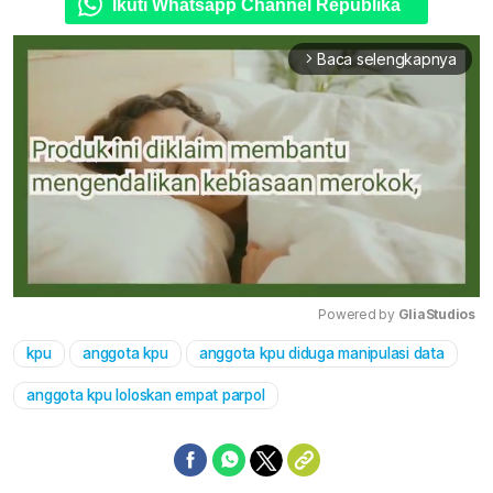
Ikuti Whatsapp Channel Republika
Baca selengkapnya
arrow_forward_ios
Powered by 
GliaStudios
kpu
anggota kpu
anggota kpu diduga manipulasi data
Mute
anggota kpu loloskan empat parpol