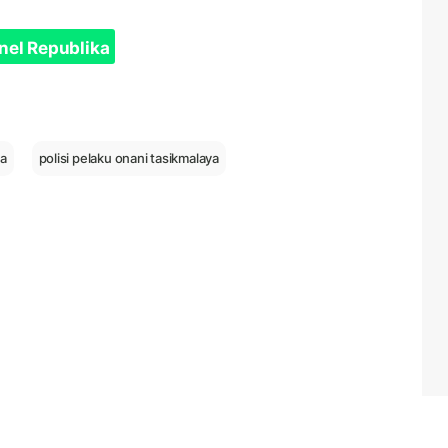
nel Republika
ya
polisi pelaku onani tasikmalaya