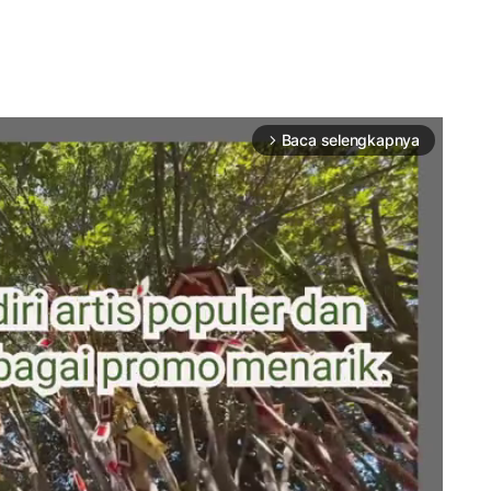
Baca selengkapnya
arrow_forward_ios