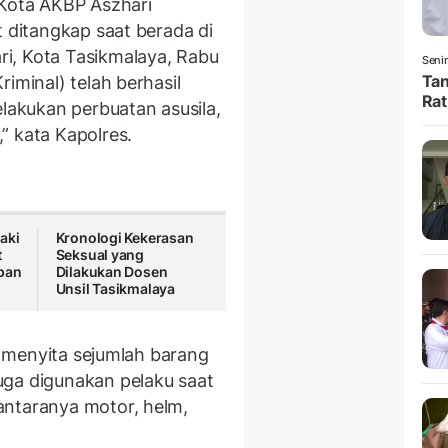
 Kota AKBP Aszhari
t ditangkap saat berada di
i, Kota Tasikmalaya, Rabu
Senin
Tan
iminal) telah berhasil
Rat
akukan perbuatan asusila,
” kata Kapolres.
aki
Kronologi Kekerasan
t
Seksual yang
pan
Dilakukan Dosen
Unsil Tasikmalaya
ga menyita sejumlah barang
uga digunakan pelaku saat
antaranya motor, helm,