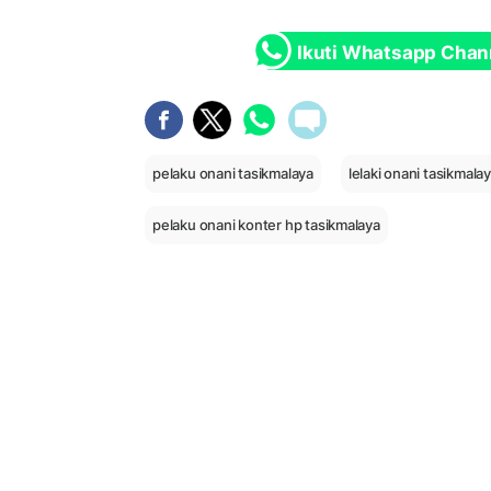
Ikuti Whatsapp Chan
pelaku onani tasikmalaya
lelaki onani tasikmala
pelaku onani konter hp tasikmalaya