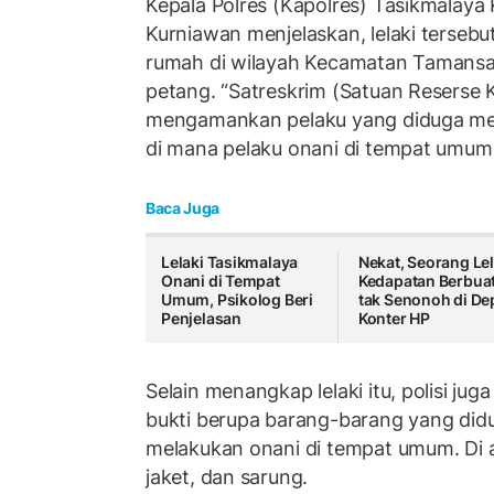
Kepala Polres (Kapolres) Tasikmalaya
Kurniawan menjelaskan, lelaki tersebu
rumah di wilayah Kecamatan Tamansar
petang. “Satreskrim (Satuan Reserse Kr
mengamankan pelaku yang diduga mel
di mana pelaku onani di tempat umum,
Baca Juga
Lelaki Tasikmalaya
Nekat, Seorang Lel
Onani di Tempat
Kedapatan Berbua
Umum, Psikolog Beri
tak Senonoh di De
Penjelasan
Konter HP
Selain menangkap lelaki itu, polisi ju
bukti berupa barang-barang yang did
melakukan onani di tempat umum. Di 
jaket, dan sarung.