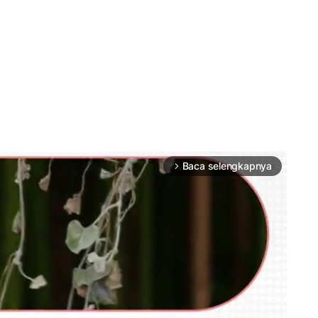
Baca selengkapnya
arrow_forward_ios