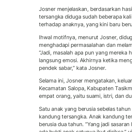
Josner menjelaskan, berdasarkan has
tersangka diduga sudah beberapa kal
terhadap anaknya, yang kini baru beru
Ihwal motifnya, menurut Josner, didu
menghadapi permasalahan dan melam
“Jadi, masalah apa pun yang mereka h
langsung emosi. Akhirnya ketika meng
pendek sabar,” kata Josner.
Selama ini, Josner mengatakan, keluar
Kecamatan Salopa, Kabupaten Tasikma
empat orang, yaitu suami, istri, dan d
Satu anak yang berusia sebelas tahun
kandung tersangka. Anak kandung te
berusia dua tahun. “Yang jadi sasara
ada bukti anak satunya ikut disiksa,” u