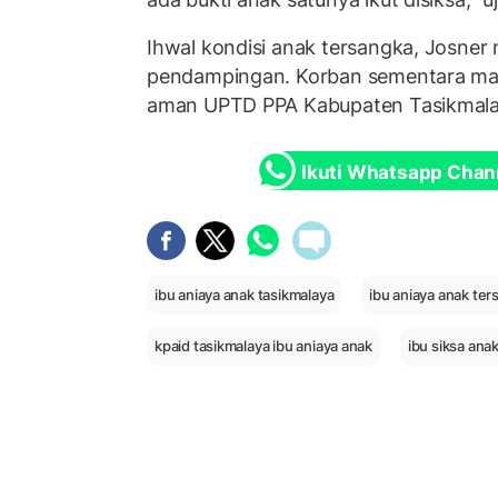
Ihwal kondisi anak tersangka, Josne
pendampingan. Korban sementara mas
aman UPTD PPA Kabupaten Tasikmal
Ikuti Whatsapp Chan
ibu aniaya anak tasikmalaya
ibu aniaya anak ter
kpaid tasikmalaya ibu aniaya anak
ibu siksa ana