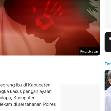
Foto: pixabay
Ter
orang ibu di Kabupaten
angka kasus penganiayaan
Salopa, Kabupaten
dekam di sel tahanan Polres