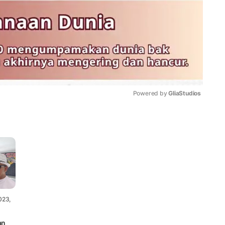
Powered by 
GliaStudios
Mute
023,
an