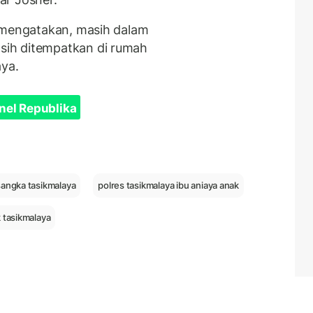
r mengatakan, masih dalam
ih ditempatkan di rumah
aya.
nel Republika
sangka tasikmalaya
polres tasikmalaya ibu aniaya anak
k tasikmalaya