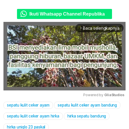
Ikuti Whatsapp Channel Republika
Baca selengkapnya
arrow_forward_ios
Powered by 
GliaStudios
sepatu kulit ceker ayam
sepatu kulit ceker ayam bandung
Mute
sepatu kulit ceker ayam hirka
hirka sepatu bandung
hirka uniqlo 23 paskal