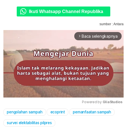
Ikuti Whatsapp Channel Republika
sumber : Antara
Baca selengkapnya
arrow_forward_ios
Powered by 
GliaStudios
pengolahan sampah
ecoprint
pemanfaatan sampah
Mute
survei elektabilitas pilpres