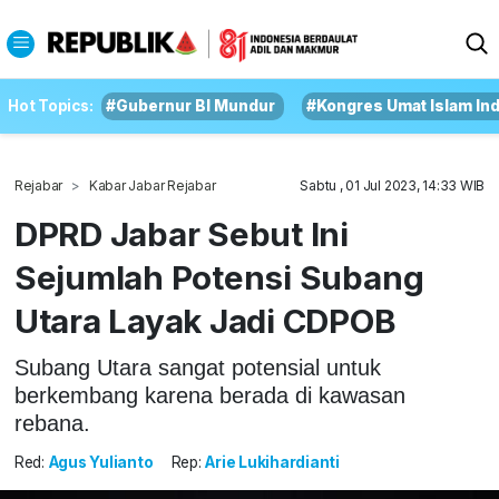
Hot Topics:
#Gubernur BI Mundur
#Kongres Umat Islam In
Rejabar
Kabar Jabar Rejabar
Sabtu , 01 Jul 2023, 14:33 WIB
DPRD Jabar Sebut Ini
Sejumlah Potensi Subang
Utara Layak Jadi CDPOB
Subang Utara sangat potensial untuk
berkembang karena berada di kawasan
rebana.
Red:
Agus Yulianto
Rep:
Arie Lukihardianti