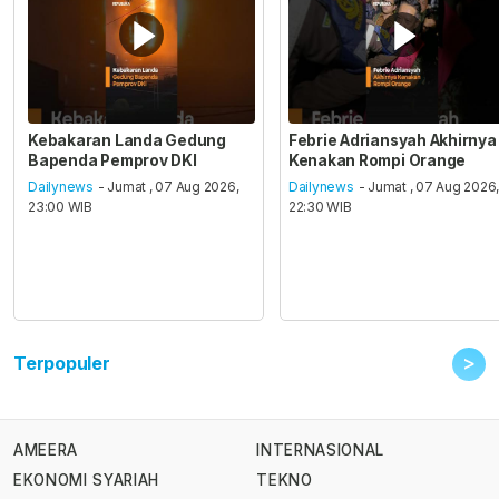
Kebakaran Landa Gedung
Febrie Adriansyah Akhirnya
Bapenda Pemprov DKI
Kenakan Rompi Orange
Dailynews
- Jumat , 07 Aug 2026,
Dailynews
- Jumat , 07 Aug 2026
23:00 WIB
22:30 WIB
>
Terpopuler
AMEERA
INTERNASIONAL
EKONOMI SYARIAH
TEKNO