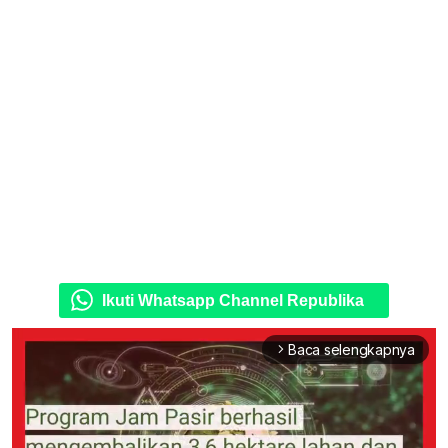
Ikuti Whatsapp Channel Republika
Baca selengkapnya
arrow_forward_ios