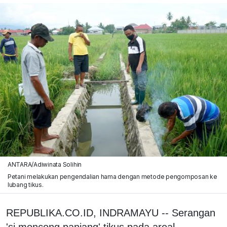
ANTARA/Adiwinata Solihin
Petani melakukan pengendalian hama dengan metode pengomposan ke
lubang tikus.
REPUBLIKA.CO.ID, INDRAMAYU -- Serangan
'si moncong panjang' tikus pada areal