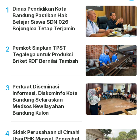
Dinas Pendidikan Kota
1
Bandung Pastikan Hak
Belajar Siswa SDN 026
Bojongloa Tetap Terjamin
Pemkot Siapkan TPST
2
Tegalega untuk Produksi
Briket RDF Bernilai Tambah
Perkuat Diseminasi
3
Informasi, Diskominfo Kota
Bandung Selaraskan
Medsos Kewilayahan
Bandung Kulon
Sidak Perusahaan di Cimahi
4
Usai PHK Massal, Penasihat