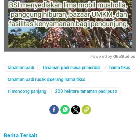
Powered by 
GliaStudios
tanaman padi
tanaman padi masa primordial
hama tikus
Mute
tanaman padi rusak diserang hama tikus
si moncong panjang
200 hektare tanaman padi puso
Berita Terkait