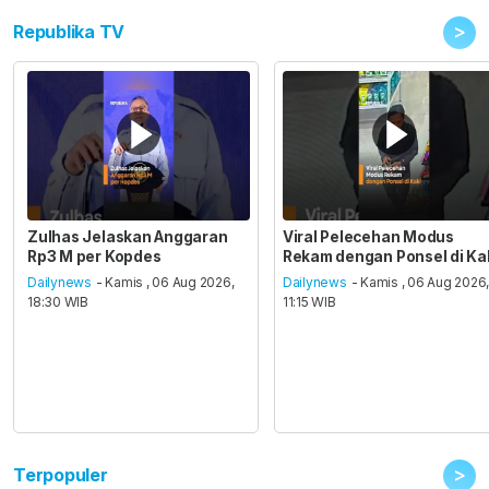
>
Republika TV
Zulhas Jelaskan Anggaran
Viral Pelecehan Modus
Rp3 M per Kopdes
Rekam dengan Ponsel di Ka
Dailynews
- Kamis , 06 Aug 2026,
Dailynews
- Kamis , 06 Aug 2026
18:30 WIB
11:15 WIB
>
Terpopuler