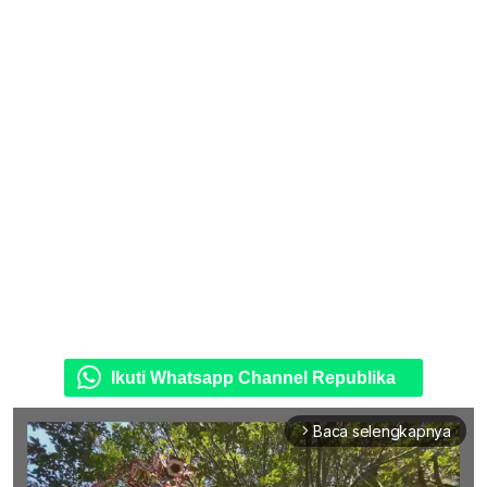
Ikuti Whatsapp Channel Republika
Baca selengkapnya
arrow_forward_ios