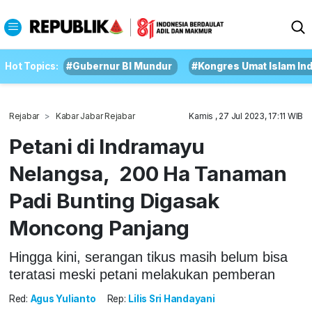
Hot Topics:
#Gubernur BI Mundur
#Kongres Umat Islam In
Rejabar
Kabar Jabar Rejabar
Kamis , 27 Jul 2023, 17:11 WIB
Petani di Indramayu
Nelangsa, 200 Ha Tanaman
Padi Bunting Digasak
Moncong Panjang
Hingga kini, serangan tikus masih belum bisa
teratasi meski petani melakukan pemberan
Red:
Agus Yulianto
Rep:
Lilis Sri Handayani