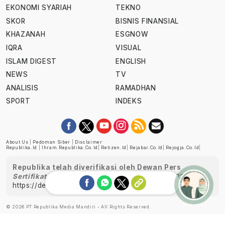
EKONOMI SYARIAH
TEKNO
SKOR
BISNIS FINANSIAL
KHAZANAH
ESGNOW
IQRA
VISUAL
ISLAM DIGEST
ENGLISH
NEWS
TV
ANALISIS
RAMADHAN
SPORT
INDEKS
About Us
|
Pedoman Siber
|
Disclaimer
Republika.id
|
Ihram.republika.co.id
|
Retizen.id
|
Rejabar.co.id
|
Rejogja.co.id
|
Republika telah diverifikasi oleh Dewan Pers
Sertifikat Nomor 1058/DP-Verifikasi/K/XII/2022
https://dewanpers.or.id/data/perusahaanpers
Ask me!
© 2026 PT Republika Media Mandiri - All Rights Reserved.