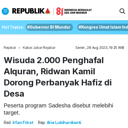
Hot Topics:
#Gubernur BI Mundur
#Kongres Umat Islam In
Rejabar
Kabar Jabar Rejabar
Senin , 28 Aug 2023, 19:25 WIB
Wisuda 2.000 Penghafal
Alquran, Ridwan Kamil
Dorong Perbanyak Hafiz di
Desa
Peserta program Sadesha disebut melebihi
target.
Red:
Irfan Fitrat
Rep:
Arie Lukihardianti