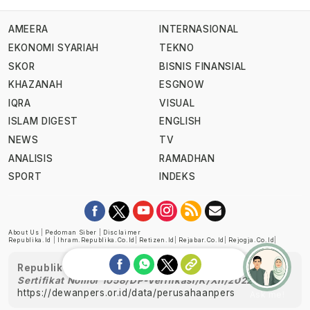
AMEERA
INTERNASIONAL
EKONOMI SYARIAH
TEKNO
SKOR
BISNIS FINANSIAL
KHAZANAH
ESGNOW
IQRA
VISUAL
ISLAM DIGEST
ENGLISH
NEWS
TV
ANALISIS
RAMADHAN
SPORT
INDEKS
About Us
|
Pedoman Siber
|
Disclaimer
Republika.id
|
Ihram.republika.co.id
|
Retizen.id
|
Rejabar.co.id
|
Rejogja.co.id
|
Republika telah diverifikasi oleh Dewan Pers
Sertifikat Nomor 1058/DP-Verifikasi/K/XII/2022
https://dewanpers.or.id/data/perusahaanpers
Ask me!