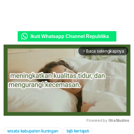
Ikuti Whatsapp Channel Republika
Baca selengkapnya
arrow_forward_ios
Powered by 
GliaStudios
wisata kabupaten kuningan
bijb kertajati
Mute