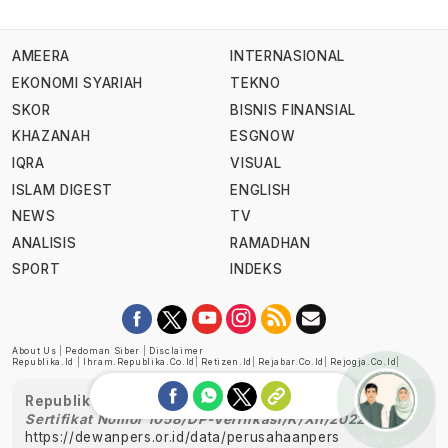
AMEERA
INTERNASIONAL
EKONOMI SYARIAH
TEKNO
SKOR
BISNIS FINANSIAL
KHAZANAH
ESGNOW
IQRA
VISUAL
ISLAM DIGEST
ENGLISH
NEWS
TV
ANALISIS
RAMADHAN
SPORT
INDEKS
About Us
|
Pedoman Siber
|
Disclaimer
Republika.id
|
Ihram.republika.co.id
|
Retizen.id
|
Rejabar.co.id
|
Rejogja.co.id
|
Republika telah diverifikasi oleh Dewan Pers
Sertifikat Nomor 1058/DP-Verifikasi/K/XII/2022
https://dewanpers.or.id/data/perusahaanpers
Ask me!