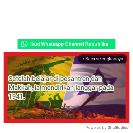
Ikuti Whatsapp Channel Republika
Baca selengkapnya
arrow_forward_ios
Powered by 
GliaStudios