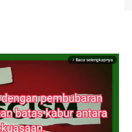
Baca selengkapnya
arrow_forward_ios