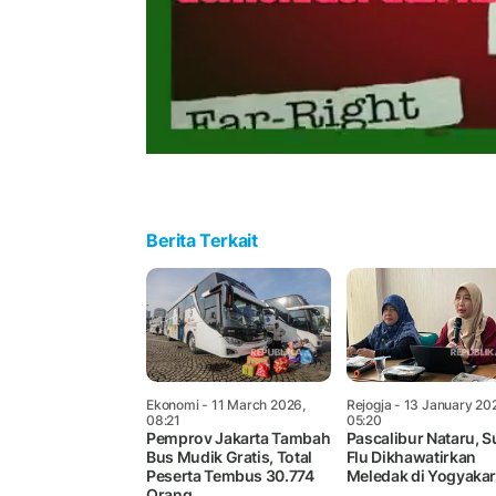
Berita Terkait
Ekonomi
- 11 March 2026,
Rejogja
- 13 January 20
08:21
05:20
Pemprov Jakarta Tambah
Pascalibur Nataru, S
Bus Mudik Gratis, Total
Flu Dikhawatirkan
Peserta Tembus 30.774
Meledak di Yogyakar
Orang