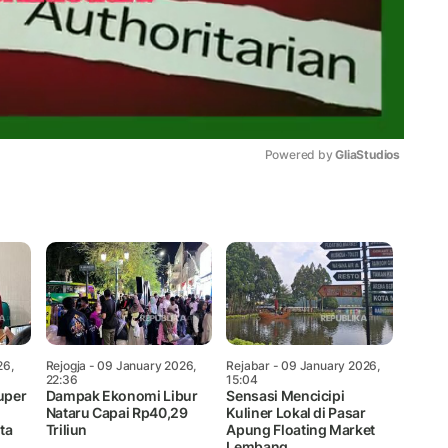
Powered by 
GliaStudios
Mute
26,
Rejogja
- 09 January 2026,
Rejabar
- 09 January 2026,
22:36
15:04
uper
Dampak Ekonomi Libur
Sensasi Mencicipi
Nataru Capai Rp40,29
Kuliner Lokal di Pasar
ta
Triliun
Apung Floating Market
Lembang