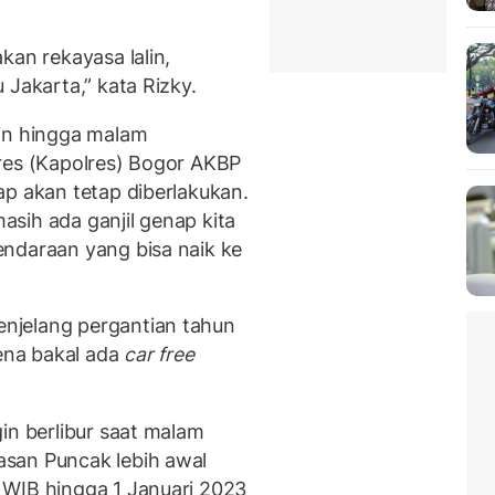
kan rekayasa lalin,
Jakarta,” kata Rizky.
lin hingga malam
res (Kapolres) Bogor AKBP
ap akan tetap diberlakukan.
sih ada ganjil genap kita
ndaraan yang bisa naik ke
njelang pergantian tahun
rena bakal ada
car free
in berlibur saat malam
san Puncak lebih awal
 WIB hingga 1 Januari 2023