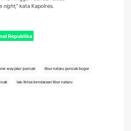
e night
,” kata Kapolres.
nel Republika
one way jalur puncak
libur nataru puncak bogor
uncak
lalu lintas kendaraan libur nataru