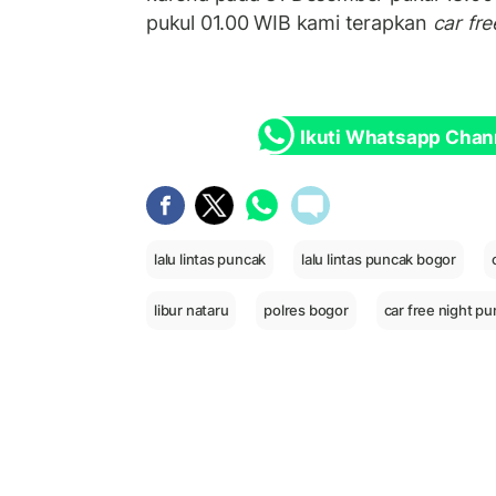
pukul 01.00 WIB kami terapkan
car fre
Ikuti Whatsapp Chan
lalu lintas puncak
lalu lintas puncak bogor
libur nataru
polres bogor
car free night p