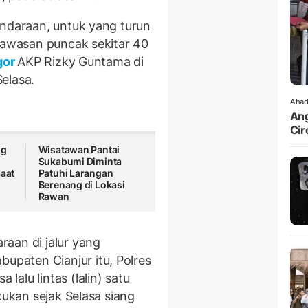
endaraan, untuk yang turun
 kawasan puncak sekitar 40
gor
AKP Rizky Guntama di
elasa.
Ahad
Ang
Cir
ng
Wisatawan Pantai
Sukabumi Diminta
Saat
Patuhi Larangan
Berenang di Lokasi
Rawan
aan di jalur yang
paten Cianjur itu, Polres
alu lintas (lalin) satu
akukan sejak Selasa siang