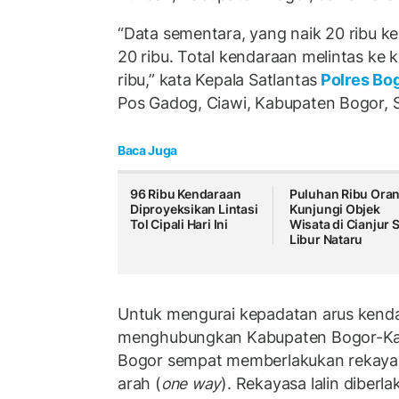
“Data sementara, yang naik 20 ribu k
20 ribu. Total kendaraan melintas ke
ribu,” kata Kepala Satlantas
Polres Bo
Pos Gadog, Ciawi, Kabupaten Bogor, S
Baca Juga
96 Ribu Kendaraan
Puluhan Ribu Ora
Diproyeksikan Lintasi
Kunjungi Objek
Tol Cipali Hari Ini
Wisata di Cianjur 
Libur Nataru
Untuk mengurai kepadatan arus kendar
menghubungkan Kabupaten Bogor-Kabu
Bogor sempat memberlakukan rekayasa l
arah (
one way
). Rekayasa lalin diberl