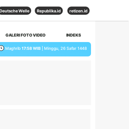
Deutsche Welle
Republika.id
retizen.id
GALERI FOTO VIDEO
INDEKS
Maghrib
17:58 WIB
| Minggu, 26 Safar 1448