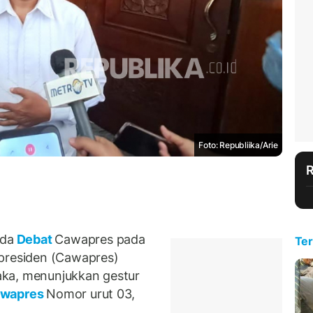
Foto: Republiika/Arie
ada
Debat
Cawapres pada
Ter
 presiden (Cawapres)
aka, menunjukkan gestur
wapres
Nomor urut 03,