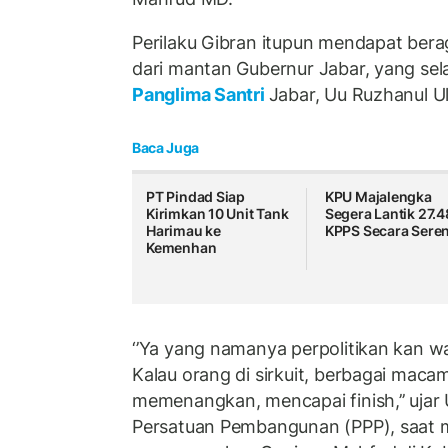
Perilaku Gibran itupun mendapat ber
dari mantan Gubernur Jabar, yang sela
Panglima Santri
Jabar, Uu Ruzhanul U
Baca Juga
PT Pindad Siap
KPU Majalengka
Kirimkan 10 Unit Tank
Segera Lantik 27.
Harimau ke
KPPS Secara Sere
Kemenhan
‘’Ya yang namanya perpolitikan kan waja
Kalau orang di sirkuit, berbagai maca
memenangkan, mencapai finish,’’ ujar 
Persatuan Pembangunan (PPP), saat m