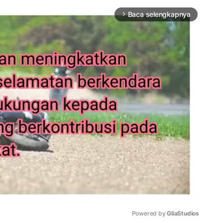
Baca selengkapnya
arrow_forward_ios
Powered by 
GliaStudios