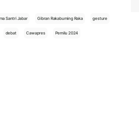
ma Santri Jabar
Gibran Rakabuming Raka
gesture
debat
Cawapres
Pemilu 2024