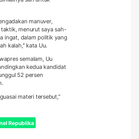
 mengadakan manuver,
 taktik, menurut saya sah-
 ingat, dalam politik yang
h kalah,’’ kata Uu.
awapres semalam, Uu
bandingkan kedua kandidat
unggul 52 persen
n.
asai materi tersebut,’’
nel Republika