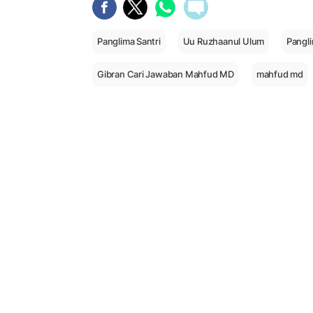
Panglima Santri
Uu Ruzhaanul Ulum
Pangli
Gibran Cari Jawaban Mahfud MD
mahfud md