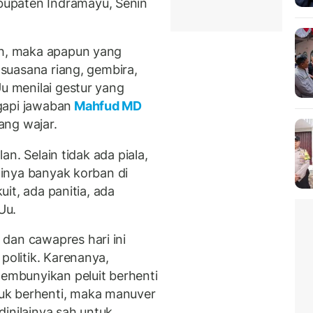
upaten Indramayu, Senin
sh, maka apapun yang
n suasana riang, gembira,
Uu menilai gestur yang
gapi jawaban
Mahfud MD
ang wajar.
lan. Selain tidak ada piala,
adinya banyak korban di
kuit, ada panitia, ada
Uu.
dan cawapres hari ini
politik. Karenanya,
membunyikan peluit berhenti
uk berhenti, maka manuver
inilainya sah untuk