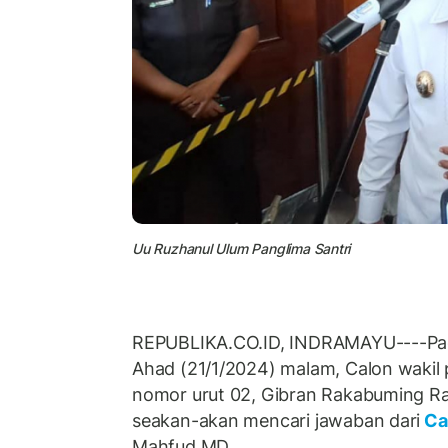
Uu Ruzhanul Ulum Panglima Santri
REPUBLIKA.CO.ID, INDRAMAYU----P
Ahad (21/1/2024) malam, Calon wakil
nomor urut 02, Gibran Rakabuming R
seakan-akan mencari jawaban dari
Ca
Mahfud MD.