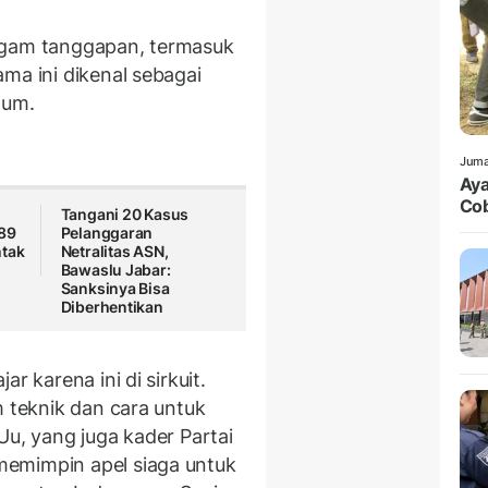
agam tanggapan, termasuk
ma ini dikenal sebagai
lum.
Juma
Aya
Cob
Tangani 20 Kasus
489
Pelanggaran
ntak
Netralitas ASN,
Bawaslu Jabar:
Sanksinya Bisa
Diberhentikan
r karena ini di sirkuit.
m teknik dan cara untuk
Uu, yang juga kader Partai
emimpin apel siaga untuk