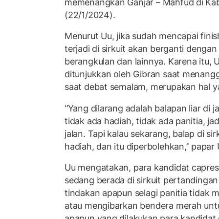
memenangkan Ganjar – Mahfud di Kab
(22/1/2024).
Menurut Uu, jika sudah mencapai fini
terjadi di sirkuit akan berganti denga
berangkulan dan lainnya. Karena itu, 
ditunjukkan oleh Gibran saat menang
saat debat semalam, merupakan hal y
‘’Yang dilarang adalah balapan liar di ja
tidak ada hadiah, tidak ada panitia, j
jalan. Tapi kalau sekarang, balap di sir
hadiah, dan itu diperbolehkan,’’ papar 
Uu mengatakan, para kandidat capres 
sedang berada di sirkuit pertandingan 
tindakan apapun selagi panitia tidak 
atau mengibarkan bendera merah unt
apapun yang dilakukan para kandidat d