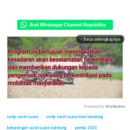
Ikuti Whatsapp Channel Republika
Baca selengkapnya
arrow_forward_ios
Powered by 
GliaStudios
sorlip surat suara
sorlip surat suara kota bandung
Mute
kekurangan surat suara bandung
pemilu 2024