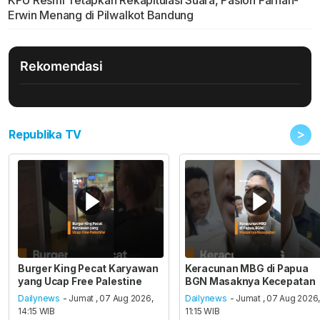
KPU Resmi Tetapkan Rekapitulasi Suara, Paslon Farhan-
Erwin Menang di Pilwalkot Bandung
Rekomendasi
>
Republika TV
Burger King Pecat Karyawan
Keracunan MBG di Papua
yang Ucap Free Palestine
BGN Masaknya Kecepatan
Dailynews
- Jumat , 07 Aug 2026,
Dailynews
- Jumat , 07 Aug 2026
14:15 WIB
11:15 WIB