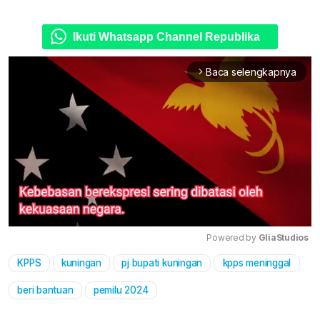
Ikuti Whatsapp Channel Republika
Baca selengkapnya
arrow_forward_ios
Powered by 
GliaStudios
KPPS
kuningan
pj bupati kuningan
kpps meninggal
Mute
beri bantuan
pemilu 2024