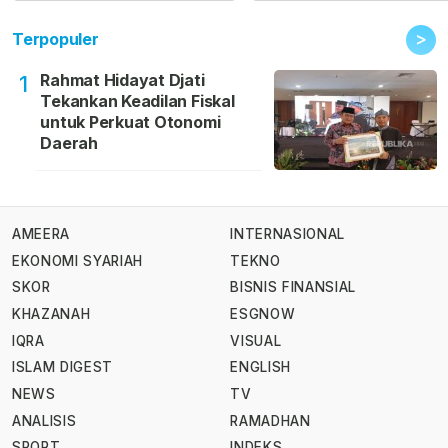
>
Terpopuler
Rahmat Hidayat Djati
1
Tekankan Keadilan Fiskal
untuk Perkuat Otonomi
Daerah
AMEERA
INTERNASIONAL
EKONOMI SYARIAH
TEKNO
SKOR
BISNIS FINANSIAL
KHAZANAH
ESGNOW
IQRA
VISUAL
ISLAM DIGEST
ENGLISH
NEWS
TV
ANALISIS
RAMADHAN
SPORT
INDEKS