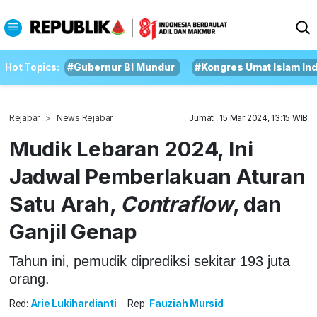
Hot Topics:
#Gubernur BI Mundur
#Kongres Umat Islam In
Rejabar
News Rejabar
Jumat , 15 Mar 2024, 13:15 WIB
Mudik Lebaran 2024, Ini
Jadwal Pemberlakuan Aturan
Satu Arah,
Contraflow
, dan
Ganjil Genap
Tahun ini, pemudik diprediksi sekitar 193 juta
orang.
Red:
Arie Lukihardianti
Rep:
Fauziah Mursid