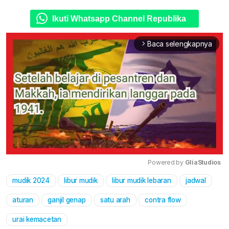
Ikuti Whatsapp Channel Republika
Baca selengkapnya
arrow_forward_ios
Powered by 
GliaStudios
mudik 2024
libur mudik
libur mudik lebaran
jadwal
Mute
aturan
ganjil genap
satu arah
contra flow
urai kemacetan