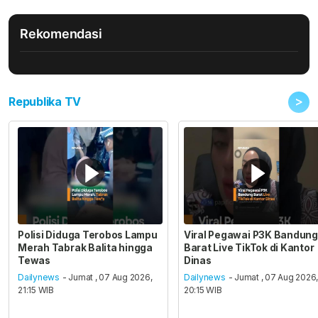
Rekomendasi
>
Republika TV
Polisi Diduga Terobos Lampu
Viral Pegawai P3K Bandung
Merah Tabrak Balita hingga
Barat Live TikTok di Kantor
Tewas
Dinas
Dailynews
- Jumat , 07 Aug 2026,
Dailynews
- Jumat , 07 Aug 2026
21:15 WIB
20:15 WIB