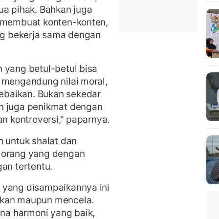
ua pihak. Bahkan juga
a membuat konten-konten,
ang bekerja sama dengan
 yang betul-betul bisa
 mengandung nilai moral,
baikan. Bukan sekedar
n juga penikmat dengan
an kontroversi," paparnya.
h untuk shalat dan
n orang yang dengan
an tertentu.
 yang disampaikannya ini
hkan maupun mencela.
a harmoni yang baik,