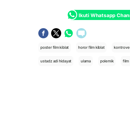
Ikuti Whatsapp Chan
poster film kiblat
horor film kiblat
kontrovers
ustadz adi hidayat
ulama
polemik
film