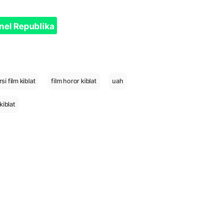
nel Republika
i film kiblat
film horor kiblat
uah
 kiblat