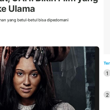
ke Ulama
nan yang betul-betul bisa dipedomani
Ter
1
2