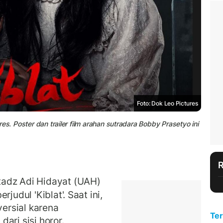
Foto: Dok Leo Pictures
ures. Poster dan trailer film arahan sutradara Bobby Prasetyo ini
adz Adi Hidayat (UAH)
judul 'Kiblat'. Saat ini,
versial karena
Ter
ari sisi horor.