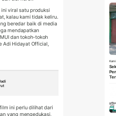
ini viral satu produksi
t, kalau kami tidak keliru.
ng beredar baik di media
 juga mendapatkan
 MUI dan tokoh-tokoh
 Adi Hidayat Official,
Kami
Sek
Pem
Ter
adi
rut
m ini perlu dilihat dari
ukan yang mengedukasi,