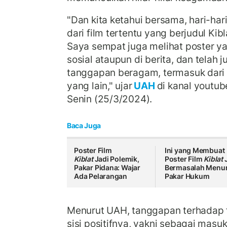
"Dan kita ketahui bersama, hari-hari 
dari film tertentu yang berjudul Kibla
Saya sempat juga melihat poster ya
sosial ataupun di berita, dan telah
tanggapan beragam, termasuk dari
yang lain," ujar
UAH
di kanal youtube
Senin (25/3/2024).
Baca Juga
Poster Film
Ini yang Membuat
Kiblat
Jadi Polemik,
Poster Film
Kiblat
J
Pakar Pidana: Wajar
Bermasalah Menu
Ada Pelarangan
Pakar Hukum
Menurut UAH, tanggapan terhadap fil
sisi positifnya, yakni sebagai mas