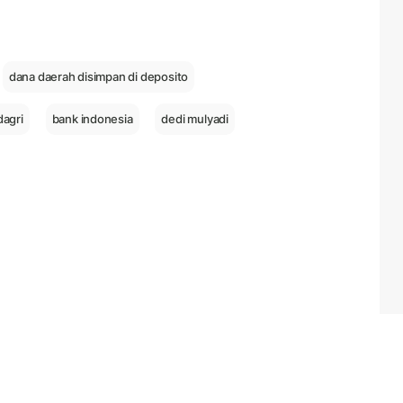
dana daerah disimpan di deposito
agri
bank indonesia
dedi mulyadi