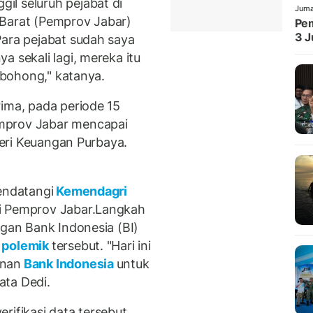
l seluruh pejabat di
Juma
 Barat (Pemprov Jabar)
Pem
3 J
Para pejabat sudah saya
a sekali lagi, mereka itu
erbohong," katanya.
rima, pada periode 15
mprov Jabar mencapai
nteri Keuangan Purbaya.
endatangi
Kemendagri
ki Pemprov Jabar.Langkah
ngan Bank Indonesia (BI)
polemik
tersebut. "Hari ini
inan
Bank Indonesia
untuk
ata Dedi.
rifikasi data tersebut