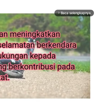
Baca selengkapnya
arrow_forward_ios