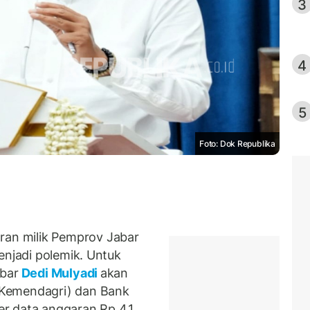
3
4
5
Foto: Dok Republika
n milik Pemprov Jabar
enjadi polemik. Untuk
abar
Dedi Mulyadi
akan
(Kemendagri) dan Bank
r data anggaran Rp 4,1