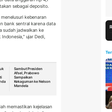
atakan sebagai deposito.
s menelusuri kebenaran
an bank sentral karena data
ya sudah jadwalkan ke
Indonesia," ujar Dedi,
Ter
tuk
Sambut Presiden
Afsel, Prabowo
ti
Sampaikan
nda
Kekaguman ke Nelson
Mandela
udah memastikan kejelasan