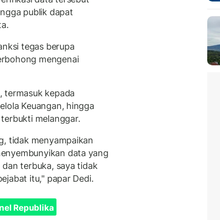
ingga publik dapat
ta.
nksi tegas berupa
berbohong mengenai
, termasuk kepada
elola Keuangan, hingga
terbukti melanggar.
ng, tidak menyampaikan
menyembunyikan data yang
 dan terbuka, saya tidak
jabat itu," papar Dedi.
nel Republika