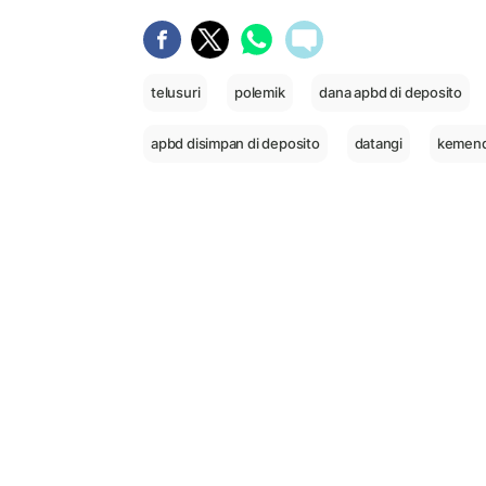
telusuri
polemik
dana apbd di deposito
apbd disimpan di deposito
datangi
kemend