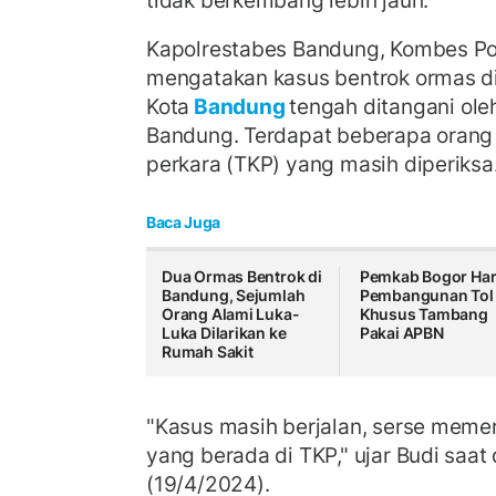
tidak berkembang lebih jauh.
Kapolrestabes Bandung, Kombes Pol
mengatakan kasus bentrok ormas d
Kota
Bandung
tengah ditangani ole
Bandung. Terdapat beberapa orang 
perkara (TKP) yang masih diperiksa
Baca Juga
Dua Ormas Bentrok di
Pemkab Bogor Ha
Bandung, Sejumlah
Pembangunan Tol
Orang Alami Luka-
Khusus Tambang
Luka Dilarikan ke
Pakai APBN
Rumah Sakit
"Kasus masih berjalan, serse memer
yang berada di TKP," ujar Budi saat
(19/4/2024).