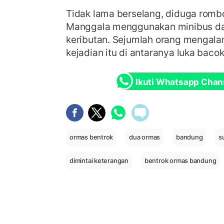
Tidak lama berselang, diduga romb
Manggala menggunakan minibus data
keributan. Sejumlah orang mengalam
kejadian itu di antaranya luka bacok
Ikuti Whatsapp Chan
ormas bentrok
dua ormas
bandung
s
dimintai keterangan
bentrok ormas bandung