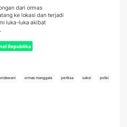
ongan dari ormas
ng ke lokasi dan terjadi
i luka-luka akibat
.
nel Republika
undawani
ormas manggala
periksa
saksi
polisi