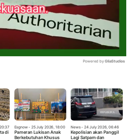
Powered by 
GliaStudios
Mute
 20:37
Esgnow
- 25 July 2026, 18:00
News
- 24 July 2026, 06:46
ta di
Pameran Lukisan Anak
Kepolisian akan Panggil
Berkebutuhan Khusus
Lagi Satpam dan