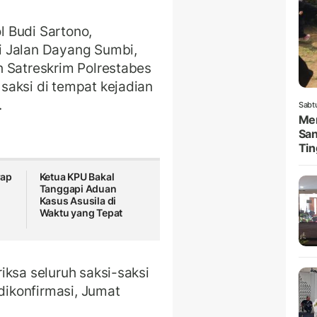
 Budi Sartono,
i Jalan Dayang Sumbi,
h Satreskrim Polrestabes
saksi di tempat kejadian
.
Sabt
Men
San
Tin
rap
Ketua KPU Bakal
Tanggapi Aduan
Kasus Asusila di
Waktu yang Tepat
iksa seluruh saksi-saksi
 dikonfirmasi, Jumat