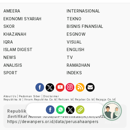
AMEERA
INTERNASIONAL
EKONOMI SYARIAH
TEKNO
SKOR
BISNIS FINANSIAL
KHAZANAH
ESGNOW
IQRA
VISUAL
ISLAM DIGEST
ENGLISH
NEWS
TV
ANALISIS
RAMADHAN
SPORT
INDEKS
About Us
|
Pedoman Siber
|
Disclaimer
Republika.id
|
Ihram.republika.co.id
|
Retizen.id
|
Rejabar.co.id
|
Rejogja.co.id
|
Republika telah diverifikasi oleh Dewan Pers
Sertifikat Nomor 1058/DP-Verifikasi/K/XII/2022
https://dewanpers.or.id/data/perusahaanpers
Ask me!