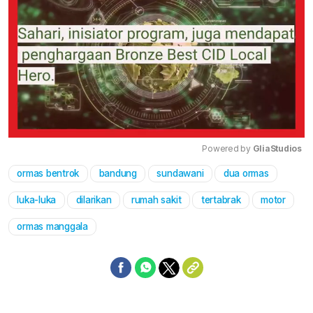
Powered by 
GliaStudios
ormas bentrok
bandung
sundawani
dua ormas
Mute
luka-luka
dilarikan
rumah sakit
tertabrak
motor
ormas manggala