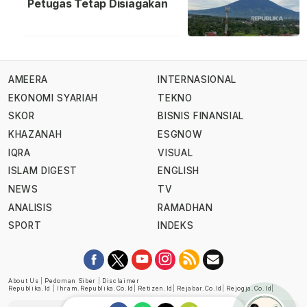
Petugas Tetap Disiagakan
AMEERA
INTERNASIONAL
EKONOMI SYARIAH
TEKNO
SKOR
BISNIS FINANSIAL
KHAZANAH
ESGNOW
IQRA
VISUAL
ISLAM DIGEST
ENGLISH
NEWS
TV
ANALISIS
RAMADHAN
SPORT
INDEKS
About Us
|
Pedoman Siber
|
Disclaimer
Republika.id
|
Ihram.republika.co.id
|
Retizen.id
|
Rejabar.co.id
|
Rejogja.co.id
|