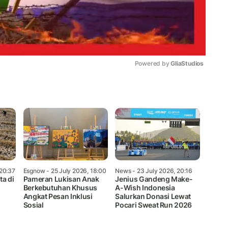
Powered by 
GliaStudios
Mute
 20:37
Esgnow
- 25 July 2026, 18:00
News
- 23 July 2026, 20:16
ta di
Pameran Lukisan Anak
Jenius Gandeng Make-
Berkebutuhan Khusus
A-Wish Indonesia
Angkat Pesan Inklusi
Salurkan Donasi Lewat
Sosial
Pocari Sweat Run 2026