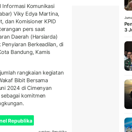
Informasi Komunikasi
abar) Viky Edya Martina,
Juma
t, dan Komisioner KPID
Pem
erangan pers saat
3 J
aran Daerah (Harsiarda)
Penyiaran Berkeadilan, di
Kota Bandung, Kamis
jumlah rangkaian kegiatan
Wakaf Bibit Bersama
uni 2024 di Cimenyan
t sebagai komitmen
ingkungan.
nel Republika
sumber : Republika