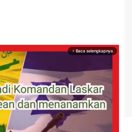
Baca selengkapnya
arrow_forward_ios