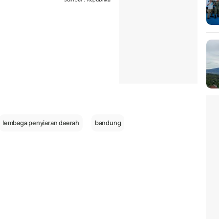
lembaga penyiaran daerah
bandung