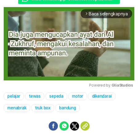
Baca selengkapnya
arrow_forward_ios
Powered by 
GliaStudios
pelajar
tewas
sepeda
motor
dikendarai
Mute
menabrak
truk box
bandung