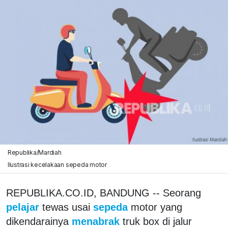
Republika/Mardiah
Ilustrasi kecelakaan sepeda motor
REPUBLIKA.CO.ID, BANDUNG -- Seorang
pelajar
tewas usai
sepeda
motor yang
dikendarainya
menabrak
truk box di jalur