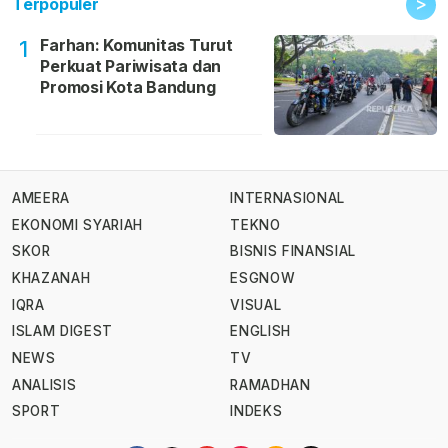
>
Terpopuler
Farhan: Komunitas Turut
1
Perkuat Pariwisata dan
Promosi Kota Bandung
AMEERA
INTERNASIONAL
EKONOMI SYARIAH
TEKNO
SKOR
BISNIS FINANSIAL
KHAZANAH
ESGNOW
IQRA
VISUAL
ISLAM DIGEST
ENGLISH
NEWS
TV
ANALISIS
RAMADHAN
SPORT
INDEKS