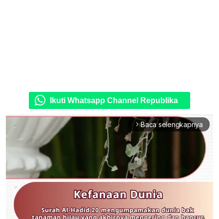
Ikuti Whatsapp Channel Republika
Baca selengkapnya
arrow_forward_ios