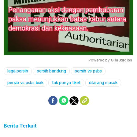
Powered by 
GliaStudios
laga persib
persib bandung
persib vs psbs
Mute
persib vs psbs biak
tak punya tiket
dilarang masuk
Berita Terkait