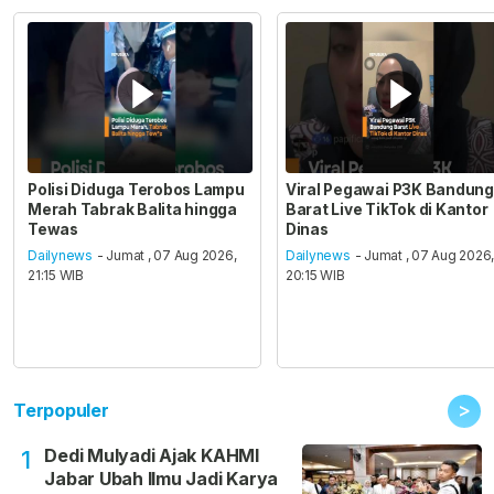
Polisi Diduga Terobos Lampu
Viral Pegawai P3K Bandung
Merah Tabrak Balita hingga
Barat Live TikTok di Kantor
Tewas
Dinas
Dailynews
- Jumat , 07 Aug 2026,
Dailynews
- Jumat , 07 Aug 2026
21:15 WIB
20:15 WIB
>
Terpopuler
Dedi Mulyadi Ajak KAHMI
1
Jabar Ubah Ilmu Jadi Karya