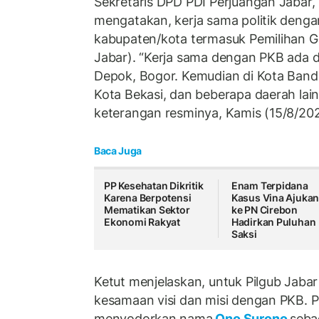
Sekretaris DPD PDI Perjuangan Jabar,
mengatakan, kerja sama politik denga
kabupaten/kota termasuk Pemilihan G
Jabar). “Kerja sama dengan PKB ada 
Depok, Bogor. Kemudian di Kota Band
Kota Bekasi, dan beberapa daerah lain
keterangan resminya, Kamis (15/8/20
Baca Juga
PP Kesehatan Dikritik
Enam Terpidana
Karena Berpotensi
Kasus Vina Ajukan
Mematikan Sektor
ke PN Cirebon
Ekonomi Rakyat
Hadirkan Puluhan
Saksi
Ketut menjelaskan, untuk Pilgub Jab
kesamaan visi dan misi dengan PKB. 
menyodorkan nama
Ono Surono
seba