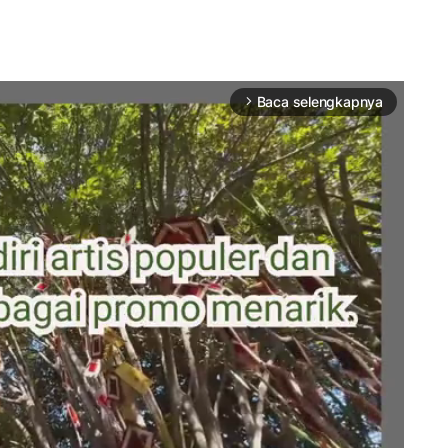
Baca selengkapnya
arrow_forward_ios