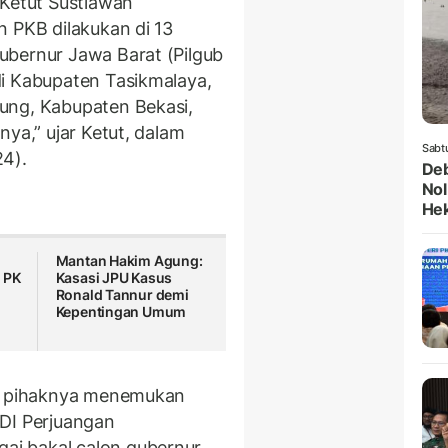
 Ketut Sustiawan
n PKB dilakukan di 13
ubernur Jawa Barat (Pilgub
di Kabupaten Tasikmalaya,
ung, Kabupaten Bekasi,
nya,” ujar Ketut, dalam
Sabt
24).
Deb
Nol
He
Mantan Hakim Agung:
 PK
Kasasi JPU Kasus
Ronald Tannur demi
Kepentingan Umum
ar pihaknya menemukan
PDI Perjuangan
gai bakal calon gubernur,