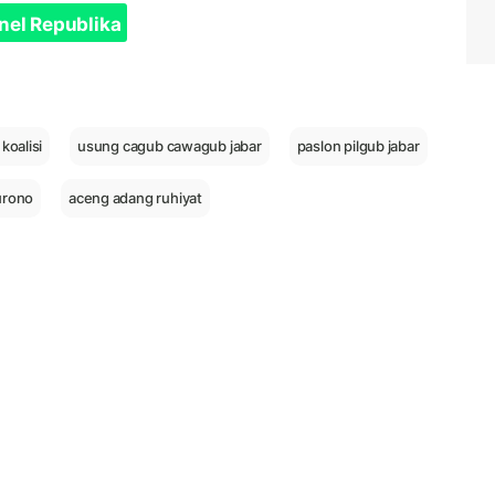
nel Republika
koalisi
usung cagub cawagub jabar
paslon pilgub jabar
urono
aceng adang ruhiyat