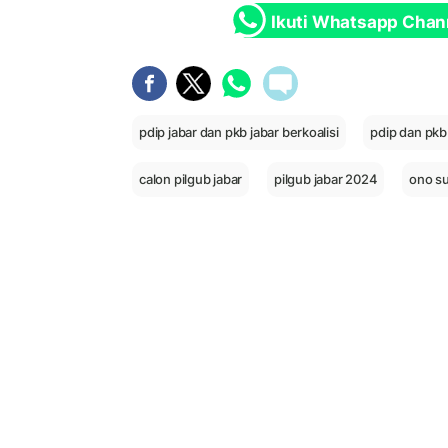
Ikuti Whatsapp Chan
pdip jabar dan pkb jabar berkoalisi
pdip dan pkb 
calon pilgub jabar
pilgub jabar 2024
ono s