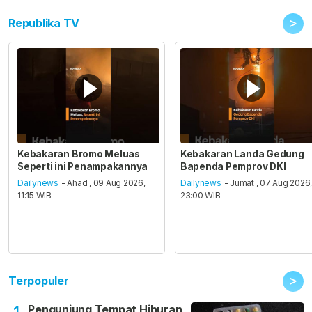
>
Republika TV
Kebakaran Bromo Meluas
Kebakaran Landa Gedung
Seperti ini Penampakannya
Bapenda Pemprov DKI
Dailynews
- Ahad , 09 Aug 2026,
Dailynews
- Jumat , 07 Aug 2026
11:15 WIB
23:00 WIB
>
Terpopuler
Pengunjung Tempat Hiburan