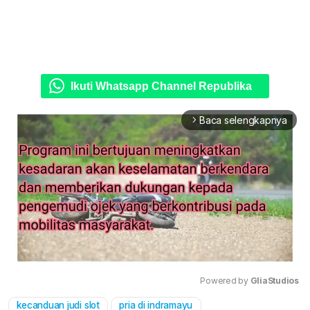
Ikuti Whatsapp Channel Republika
Baca selengkapnya
arrow_forward_ios
Powered by 
GliaStudios
kecanduan judi slot
pria di indramayu