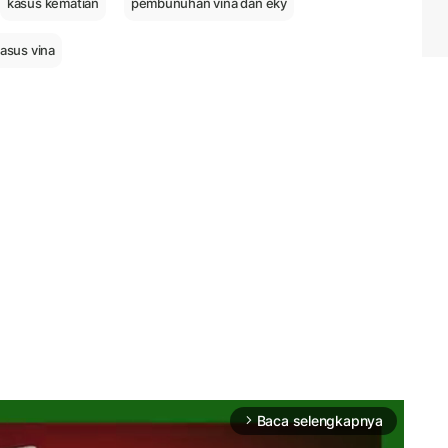
kasus kematian
pembunuhan vina dan eky
kasus vina
Baca selengkapnya
arrow_forward_ios