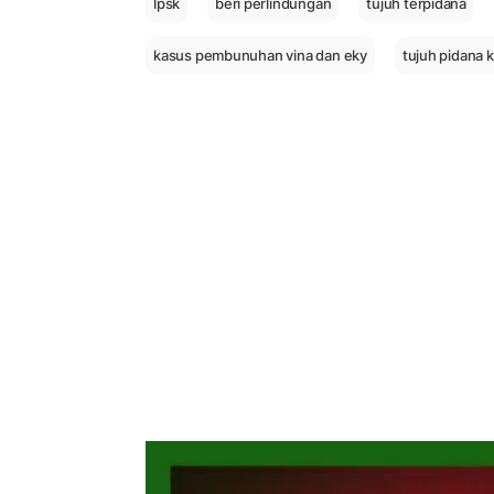
lpsk
beri perlindungan
tujuh terpidana
kasus pembunuhan vina dan eky
tujuh pidana 