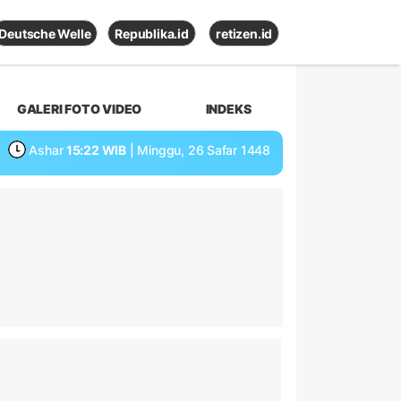
Deutsche Welle
Republika.id
retizen.id
GALERI FOTO VIDEO
INDEKS
Ashar
15:22 WIB
| Minggu, 26 Safar 1448