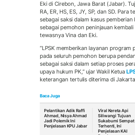
Eki di Cirebon, Jawa Barat (Jabar). T
RA, ER, HS, ES, JY, SP, dan SD. Para te
sebagai saksi dalam kasus pemberian
sebagai pemohon peninjauan kembali 
tewasnya Vina dan Eki.
“LPSK memberikan layanan program 
pada seluruh pemohon berupa penda
sebagai saksi dalam setiap proses pe
upaya hukum PK,” ujar Wakil Ketua
LP
keterangan tertulis diterima di Jakart
Baca Juga
Pelantikan Adik Raffi
Viral Kereta Api
Ahmad, Nisya Ahmad
Siliwangi Tujuan
Jadi Polemik Ini
Sukabumi Sempat
Penjelasan KPU Jabar
Terhenti, Ini
Penjelasan KAI