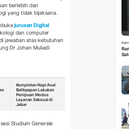
san berlebih dan
i yang tidak bijaksana.
mbuka
jurusan Digital
kologi dan computer
di jawaban atas kebutuhan
Kami
dung Dr Johan Muliadi
Ram
Sat
Komplotan Napi Asal
Tes
Balikpapan Lakukan
Penipuan Modus
Layanan Seksual di
Jabar
sesi Studium Generale