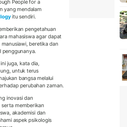
ugh People for a
an yang mendalam
ology
itu sendiri.
emberikan pengetahuan
para mahasiswa agar dapat
manusiawi, beretika dan
l penggunanya.
ni juga, kata dia,
ng, untuk terus
jukan bangsa melalui
 terhadap perubahan zaman.
ng inovasi dan
, serta memberikan
swa, akademisi dan
hami aspek psikologis