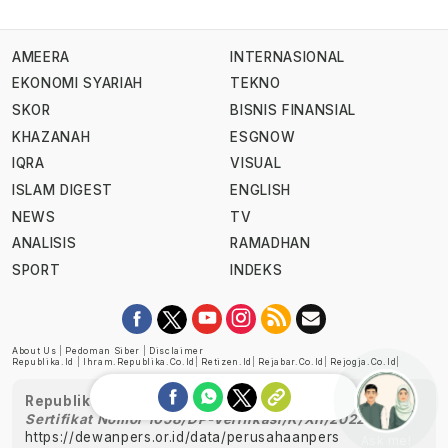
AMEERA
INTERNASIONAL
EKONOMI SYARIAH
TEKNO
SKOR
BISNIS FINANSIAL
KHAZANAH
ESGNOW
IQRA
VISUAL
ISLAM DIGEST
ENGLISH
NEWS
TV
ANALISIS
RAMADHAN
SPORT
INDEKS
About Us
|
Pedoman Siber
|
Disclaimer
Republika.id
|
Ihram.republika.co.id
|
Retizen.id
|
Rejabar.co.id
|
Rejogja.co.id
|
Republika telah diverifikasi oleh Dewan Pers
Sertifikat Nomor 1058/DP-Verifikasi/K/XII/2022
https://dewanpers.or.id/data/perusahaanpers
Ask me!