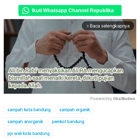
Ikuti Whatsapp Channel Republika
Baca selengkapnya
arrow_forward_ios
Powered by 
GliaStudios
sampah kota bandung
sampah organik
Mute
sampah anorganik
pemkot bandung
pjs wali kota bandung