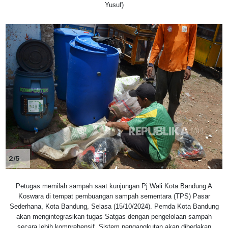
Yusuf)
2/5
Petugas memilah sampah saat kunjungan Pj Wali Kota Bandung A
Koswara di tempat pembuangan sampah sementara (TPS) Pasar
Sederhana, Kota Bandung, Selasa (15/10/2024). Pemda Kota Bandung
akan mengintegrasikan tugas Satgas dengan pengelolaan sampah
secara lebih komprehensif. Sistem pengangkutan akan dibedakan