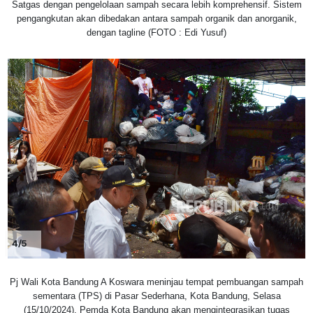
Satgas dengan pengelolaan sampah secara lebih komprehensif. Sistem
pengangkutan akan dibedakan antara sampah organik dan anorganik,
dengan tagline (FOTO : Edi Yusuf)
4/5
Pj Wali Kota Bandung A Koswara meninjau tempat pembuangan sampah
sementara (TPS) di Pasar Sederhana, Kota Bandung, Selasa
(15/10/2024). Pemda Kota Bandung akan mengintegrasikan tugas