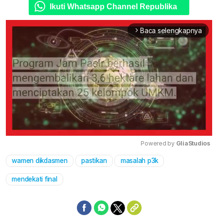
Ikuti Whatsapp Channel Republika
Baca selengkapnya
arrow_forward_ios
Powered by 
GliaStudios
wamen dikdasmen
pastikan
masalah p3k
Mute
mendekati final