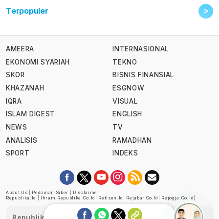
>
Terpopuler
AMEERA
INTERNASIONAL
EKONOMI SYARIAH
TEKNO
SKOR
BISNIS FINANSIAL
KHAZANAH
ESGNOW
IQRA
VISUAL
ISLAM DIGEST
ENGLISH
NEWS
TV
ANALISIS
RAMADHAN
SPORT
INDEKS
About Us
|
Pedoman Siber
|
Disclaimer
Republika.id
|
Ihram.republika.co.id
|
Retizen.id
|
Rejabar.co.id
|
Rejogja.co.id
|
Republika telah diverifikasi oleh Dewan Pers