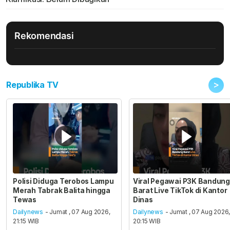
Rekomendasi
>
Republika TV
Polisi Diduga Terobos Lampu
Viral Pegawai P3K Bandung
Merah Tabrak Balita hingga
Barat Live TikTok di Kantor
Tewas
Dinas
Dailynews
- Jumat , 07 Aug 2026,
Dailynews
- Jumat , 07 Aug 2026
21:15 WIB
20:15 WIB