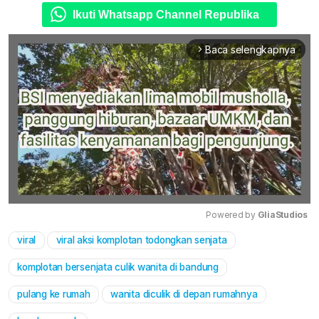
Ikuti Whatsapp Channel Republika
Baca selengkapnya
arrow_forward_ios
Powered by 
GliaStudios
viral
viral aksi komplotan todongkan senjata
Mute
komplotan bersenjata culik wanita di bandung
pulang ke rumah
wanita diculik di depan rumahnya