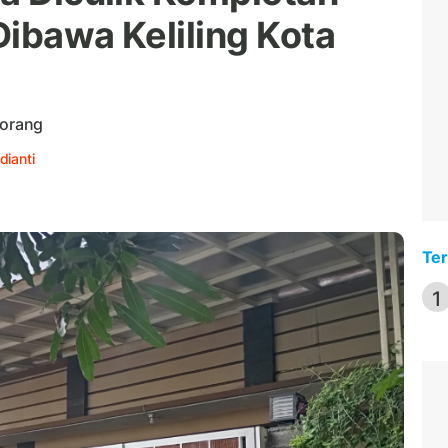
Dibawa Keliling Kota
 orang
dianti
Ter
1