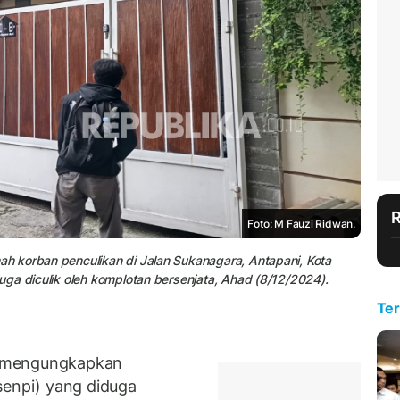
Foto: M Fauzi Ridwan.
h korban penculikan di Jalan Sukanagara, Antapani, Kota
ga diculik oleh komplotan bersenjata, Ahad (8/12/2024).
Ter
i mengungkapkan
senpi) yang diduga