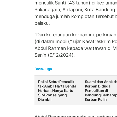
menculik Santi (43 tahun) di kediama
Sukanagara, Antapani, Kota Bandung t
menduga jumlah komplotan tersebut 
pelaku.
"Dari keterangan korban ini, perkiraa
(di dalam mobil)," ujar Kasatreskrim
Abdul Rahman kepada wartawan di M
Senin (9/12/2024).
Baca Juga
Polisi Sebut Penculik
Suami dan Anak da
tak Ambil Harta Benda
Korban Diduga
Korban, Hanya Kartu
Penculikan di
SIM Ponsel yang
Bandung Berhara
Diambil
Korban Pulih
Abdul Rahman mengatakan korban yang