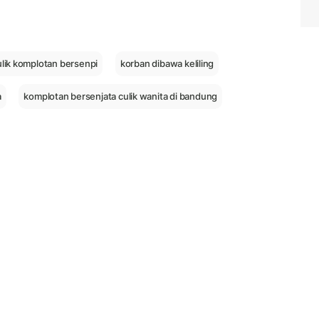
ulik komplotan bersenpi
korban dibawa keliling
a
komplotan bersenjata culik wanita di bandung