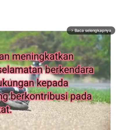
Baca selengkapnya
arrow_forward_ios