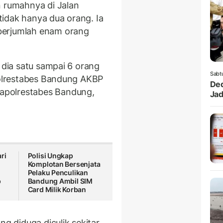
n rumahnya di Jalan
idak hanya dua orang. Ia
berjumlah enam orang
n dia satu sampai 6 orang
Sabt
 Polrestabes Bandung AKBP
Ded
apolrestabes Bandung,
Jad
ri
Polisi Ungkap
Komplotan Bersenjata
Pelaku Penculikan
p
Bandung Ambil SIM
Card Milik Korban
 diduga diculik sekitar