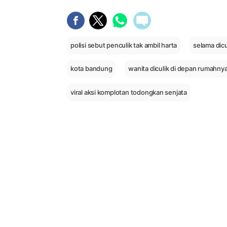
polisi sebut penculik tak ambil harta
selama dic
kota bandung
wanita diculik di depan rumahny
viral aksi komplotan todongkan senjata